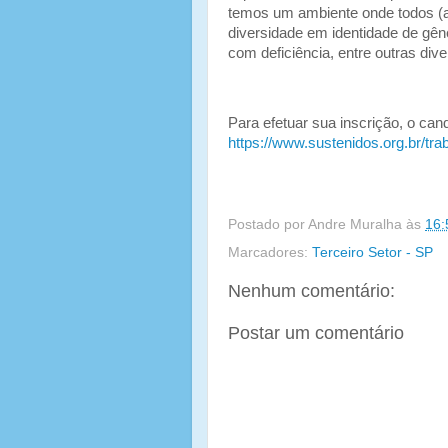
temos um ambiente onde todos (
diversidade em identidade de gêne
com deficiência, entre outras div
Para efetuar sua inscrição, o can
https://www.sustenidos.org.br/t
Postado por
Andre Muralha
às
16:
Marcadores:
Terceiro Setor - SP
Nenhum comentário:
Postar um comentário