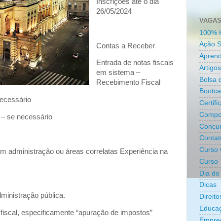
Inscrições até o dia
26/05/2024
VAGAS
100% 
Ação S
Contas a Receber
Aprend
Entrada de notas fiscais
Artigos
em sistema –
Bolsa 
Recebimento Fiscal
Bootc
necessário
Certifi
Compo
 – se necessário
Concur
Contat
Curso 
m administração ou áreas correlatas Experiência na
Curso 
Dia do 
Dicas
ministração pública.
Direit
Educa
iscal, especificamente “apuração de impostos”
Empre