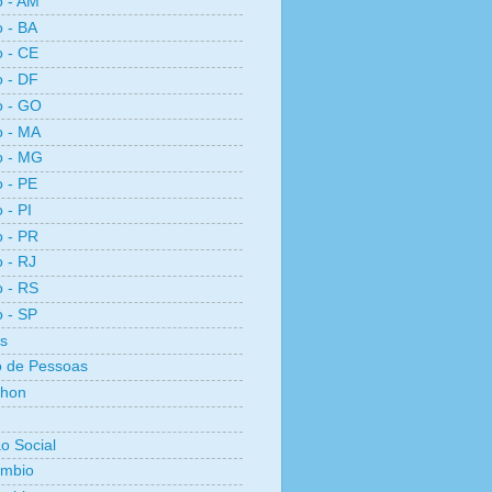
o - AM
o - BA
o - CE
o - DF
o - GO
o - MA
o - MG
o - PE
 - PI
o - PR
o - RJ
o - RS
o - SP
s
 de Pessoas
thon
ão Social
ambio