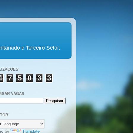
tariado e Terceiro Setor.
LIZAÇÕES
4
7
5
0
3
3
ISAR VAGAS
UTOR
ed by
Translate