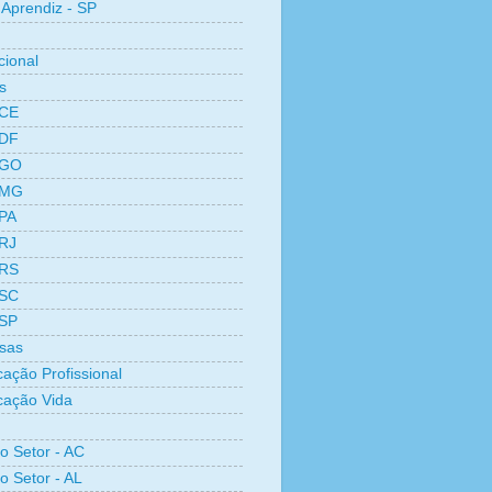
Aprendiz - SP
cional
s
 CE
 DF
 GO
 MG
 PA
 RJ
 RS
 SC
 SP
sas
cação Profissional
icação Vida
ro Setor - AC
o Setor - AL