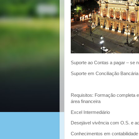
Suporte ao Contas a pagar – se 
Suporte em Conciliação Bancária
Requisitos: Formação completa e
área financeira
Excel Intermediário
Desejável vivência com O.S. e ad
Conhecimentos em contabilidade f