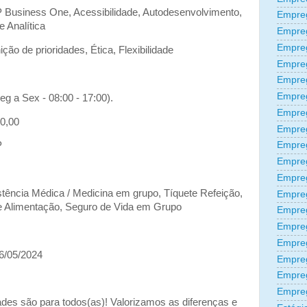
Business One, Acessibilidade, Autodesenvolvimento,
Empreg
 Analítica
Empre
Empre
ão de prioridades, Ética, Flexibilidade
Empre
Empre
Empre
g a Sex - 08:00 - 17:00).
Empre
00,00
Empre
P
Empre
Empre
Empre
istência Médica / Medicina em grupo, Tíquete Refeição,
Empreg
te Alimentação, Seguro de Vida em Grupo
Empre
Empre
Empreg
26/05/2024
Empre
Empre
Empre
ades são para todos(as)! Valorizamos as diferenças e