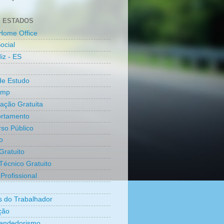
 ESTADOS
Home Office
ocial
iz - ES
de Estudo
amp
cação Gratuita
rtamento
so Público
o
Gratuito
Técnico Gratuito
Profissional
os do Trabalhador
ção
endedorismo