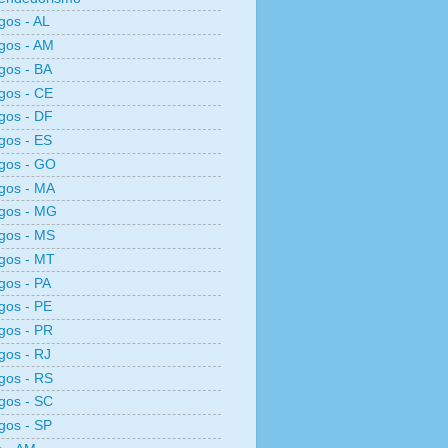
os - AL
gos - AM
gos - BA
gos - CE
gos - DF
gos - ES
gos - GO
gos - MA
gos - MG
gos - MS
gos - MT
os - PA
gos - PE
gos - PR
os - RJ
gos - RS
gos - SC
gos - SP