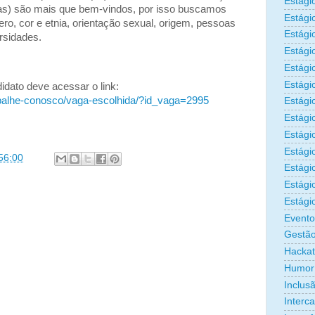
Estági
as) são mais que bem-vindos, por isso buscamos
Estági
ro, cor e etnia, orientação sexual, origem, pessoas
Estági
ersidades.
Estági
Estági
Estági
didato deve acessar o link:
rabalhe-conosco/vaga-escolhida/?id_vaga=2995
Estági
Estági
Estágio
Estági
56:00
Estági
Estági
Estági
Evento
Gestão
Hacka
Humor
Inclus
Interc