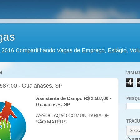
gas
 2016 Compartilhando Vagas de Emprego, Estágio, Volun
4
VISUA
4
587,00 - Guaianases, SP
Assistente de Campo R$ 2.587,00 -
PESQU
Guaianases, SP
ASSOCIAÇÃO COMUNITÁRIA DE
TRAD
SÃO MATEUS
Power