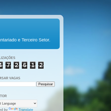
tariado e Terceiro Setor.
LIZAÇÕES
4
7
2
6
1
2
ISAR VAGAS
UTOR
ed by
Translate