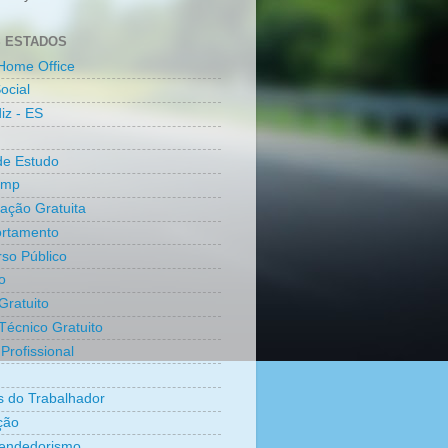
 ESTADOS
Home Office
ocial
iz - ES
de Estudo
amp
cação Gratuita
rtamento
so Público
o
Gratuito
Técnico Gratuito
Profissional
os do Trabalhador
ção
endedorismo