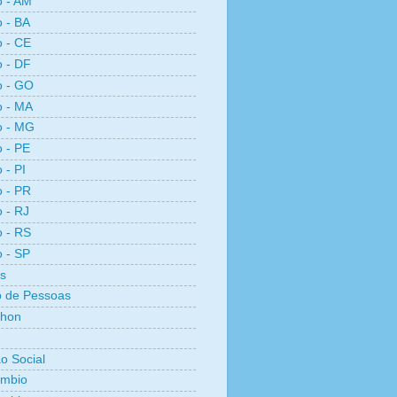
o - AM
o - BA
o - CE
o - DF
o - GO
o - MA
o - MG
o - PE
 - PI
o - PR
o - RJ
o - RS
o - SP
s
 de Pessoas
thon
ão Social
ambio