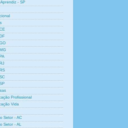
Aprendiz - SP
cional
s
 CE
 DF
 GO
 MG
 PA
 RJ
 RS
 SC
 SP
sas
cação Profissional
icação Vida
ro Setor - AC
o Setor - AL