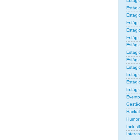
Estági
Estági
Estági
Estági
Estági
Estági
Estági
Estági
Estágio
Estági
Estági
Estági
Estági
Evento
Gestão
Hacka
Humor
Inclus
Interc