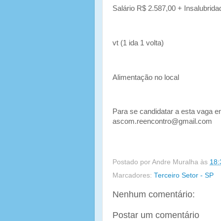
Salário R$ 2.587,00 + Insalubrid
vt (1 ida 1 volta)
Alimentação no local
Para se candidatar a esta vaga en
ascom.reencontro@gmail.com
Postado por
Andre Muralha
às
18:
Marcadores:
Terceiro Setor - SP
Nenhum comentário:
Postar um comentário