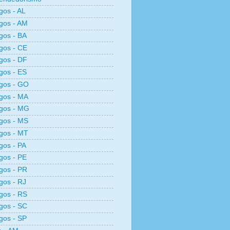
os - AL
gos - AM
gos - BA
gos - CE
gos - DF
gos - ES
gos - GO
gos - MA
gos - MG
gos - MS
gos - MT
os - PA
gos - PE
gos - PR
os - RJ
gos - RS
gos - SC
gos - SP