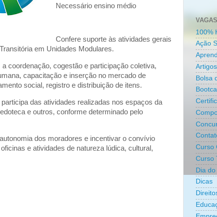
Necessário ensino médio
VAGAS
100% 
Confere suporte às atividades gerais
Ação S
 Transitória em Unidades Modulares.
Aprend
 coordenação, cogestão e participação coletiva,
Artigos
umana, capacitação e inserção no mercado de
Bolsa 
ento social, registro e distribuição de itens.
Bootc
Certifi
participa das atividades realizadas nos espaços da
quedoteca e outros, conforme determinado pelo
Compo
Concur
Contat
 autonomia dos moradores e incentivar o convívio
Curso 
oficinas e atividades de natureza lúdica, cultural,
Curso 
Dia do 
Dicas
Direit
Educa
Empre