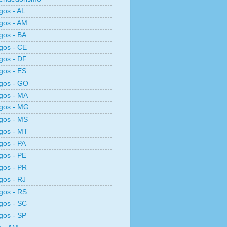
os - AL
gos - AM
gos - BA
gos - CE
gos - DF
gos - ES
gos - GO
gos - MA
gos - MG
gos - MS
gos - MT
os - PA
gos - PE
gos - PR
os - RJ
gos - RS
gos - SC
gos - SP