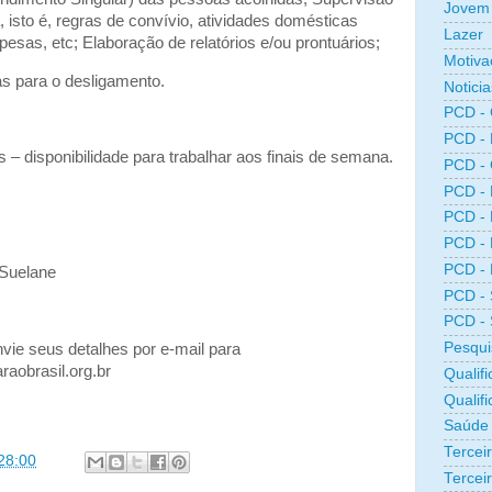
Jovem 
, isto é, regras de convívio, atividades domésticas
Lazer
esas, etc; Elaboração de relatórios e/ou prontuários;
Motiva
s para o desligamento.
Noticia
PCD -
PCD -
isponibilidade para trabalhar aos finais de semana.
PCD -
PCD -
PCD -
PCD -
PCD -
 Suelane
PCD -
PCD -
Pesqui
vie seus detalhes por e-mail para
aobrasil.org.br
Qualifi
Qualif
Saúde
Tercei
28:00
Terceir