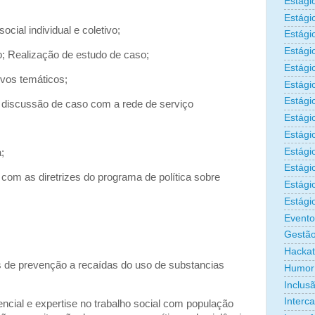
Estági
Estági
ial individual e coletivo;
Estági
Estági
o; Realização de estudo de caso;
Estági
vos temáticos;
Estági
Estági
discussão de caso com a rede de serviço
Estági
Estágio
Estági
;
Estági
com as diretrizes do programa de política sobre
Estági
Estági
Evento
Gestão
Hacka
 de prevenção a recaídas do uso de substancias
Humor
Inclus
Interc
cial e expertise no trabalho social com população