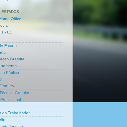
 ESTADOS
Home Office
ocial
iz - ES
de Estudo
amp
cação Gratuita
rtamento
so Público
o
Gratuito
Técnico Gratuito
Profissional
os do Trabalhador
ção
endedorismo