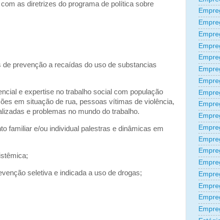
com as diretrizes do programa de política sobre
Empreg
Empre
Empre
Empre
Empre
 de prevenção a recaídas do uso de substancias
Empre
Empre
cial e expertise no trabalho social com população
Empre
ções em situação de rua, pessoas vítimas de violência,
Empre
alizadas e problemas no mundo do trabalho.
Empre
Empre
o familiar e/ou individual palestras e dinâmicas em
Empreg
Empre
istêmica;
Empre
venção seletiva e indicada a uso de drogas;
Empreg
Empre
Empre
Empre