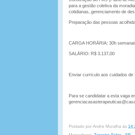
para a gestão coletiva da moradia
cotidianas, gerenciamento de desp
Preparação das pessoas acolhida
CARGA HORÁRIA: 30h semanais – d
SALÁRIO: R$ 3.137,00
Enviar currículo aos cuidados de
Para se candidatar a esta vaga en
gerenciacasasterapeuticas@casar
Postado por
Andre Muralha
às
14:
Marcadores:
Terceiro Setor - SP