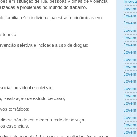
ções em situação de rua, pessoas vítimas de violência,
Interc
alizadas e problemas no mundo do trabalho.
Jovem 
Jovem 
o familiar e/ou individual palestras e dinâmicas em
Jovem 
Jovem 
istêmica;
Jovem 
Jovem 
venção seletiva e indicada a uso de drogas;
Jovem 
Jovem 
Jovem 
Jovem 
Jovem 
ial individual e coletivo;
Jovem 
Jovem 
o; Realização de estudo de caso;
Jovem 
vos temáticos;
Jovem 
Jovem 
discussão de caso com a rede de serviço
Jovem 
ços essenciais.
Jovem 
ndimento Singular) das pessoas acolhidas; Supervisão