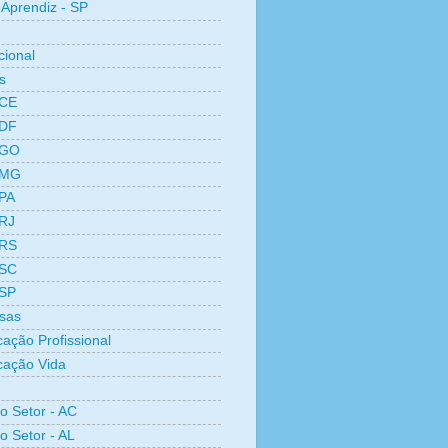
Aprendiz - SP
cional
s
 CE
 DF
 GO
 MG
 PA
 RJ
 RS
 SC
 SP
sas
cação Profissional
icação Vida
ro Setor - AC
o Setor - AL