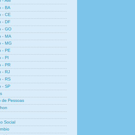
o - AM
o - BA
o - CE
o - DF
o - GO
o - MA
o - MG
o - PE
 - PI
o - PR
o - RJ
o - RS
o - SP
s
 de Pessoas
thon
ão Social
ambio