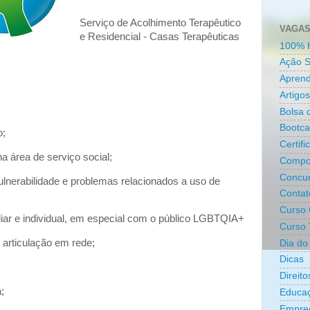
Serviço de Acolhimento Terapêutico
VAGAS
e Residencial - Casas Terapêuticas
100% 
Ação S
Aprend
Artigos
Bolsa 
Bootc
o;
Certifi
 área de serviço social;
Compo
Concur
lnerabilidade e problemas relacionados a uso de
Contat
Curso 
iar e individual, em especial com o público LGBTQIA+
Curso 
 articulação em rede;
Dia do 
Dicas
Direit
;
Educa
Empre