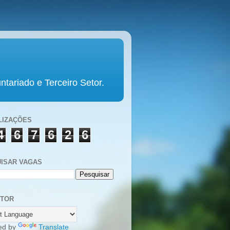
tariado e Terceiro Setor.
LIZAÇÕES
4
6
7
6
2
6
ISAR VAGAS
UTOR
ed by
Translate