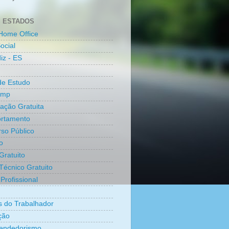
 ESTADOS
Home Office
ocial
iz - ES
de Estudo
amp
cação Gratuita
rtamento
so Público
o
Gratuito
Técnico Gratuito
Profissional
os do Trabalhador
ção
endedorismo