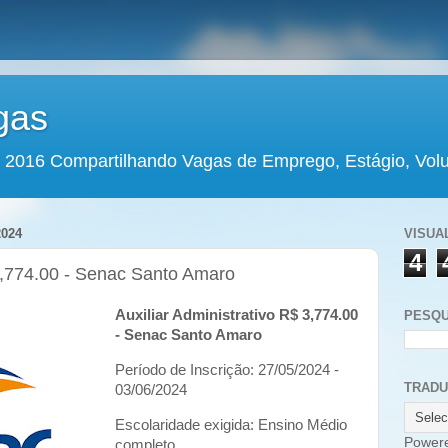
gas
 2016 Compartilhando Vagas de Emprego, Estágio, Volun
024
VISUA
4
 3,774.00 - Senac Santo Amaro
Auxiliar Administrativo R$ 3,774.00
PESQU
- Senac Santo Amaro
Período de Inscrição: 27/05/2024 -
TRAD
03/06/2024
Escolaridade exigida: Ensino Médio
Power
completo