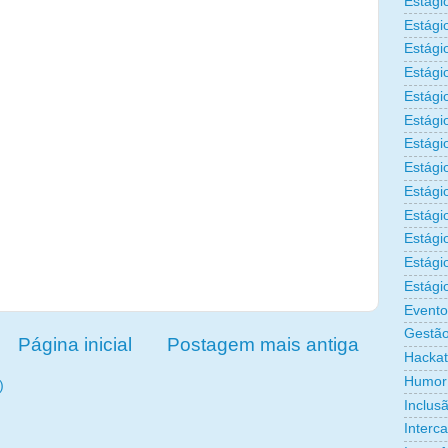
Estági
Estági
Estági
Estági
Estági
Estági
Estági
Estági
Estágio
Estági
Estági
Estági
Estági
Evento
Gestão
Página inicial
Postagem mais antiga
Hacka
Humor
)
Inclus
Interc