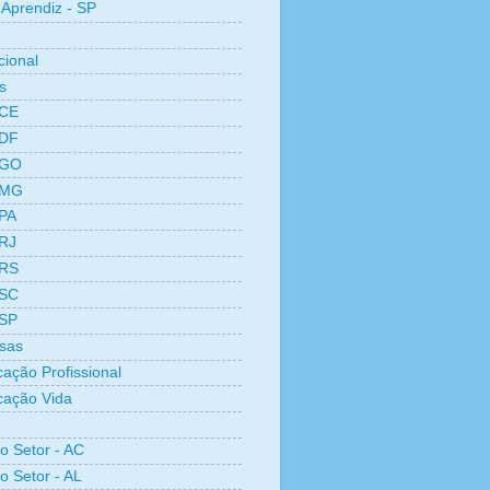
Aprendiz - SP
cional
s
 CE
 DF
 GO
 MG
 PA
 RJ
 RS
 SC
 SP
sas
cação Profissional
icação Vida
ro Setor - AC
o Setor - AL