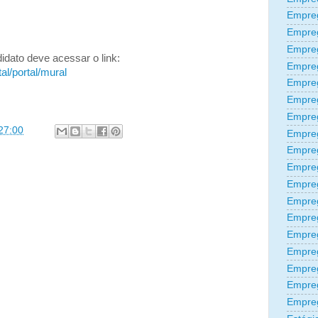
Empreg
Empre
Empre
didato deve acessar o link:
Empre
al/portal/mural
Empre
Empre
Empre
27:00
Empre
Empre
Empre
Empre
Empreg
Empre
Empre
Empreg
Empre
Empre
Empre