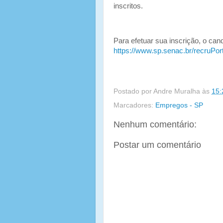
inscritos.
Para efetuar sua inscrição, o can
https://www.sp.senac.br/recruPort
Postado por
Andre Muralha
às
15:
Marcadores:
Empregos - SP
Nenhum comentário:
Postar um comentário