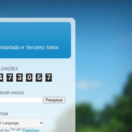
tariado e Terceiro Setor.
LIZAÇÕES
4
7
3
0
5
7
ISAR VAGAS
UTOR
ed by
Translate