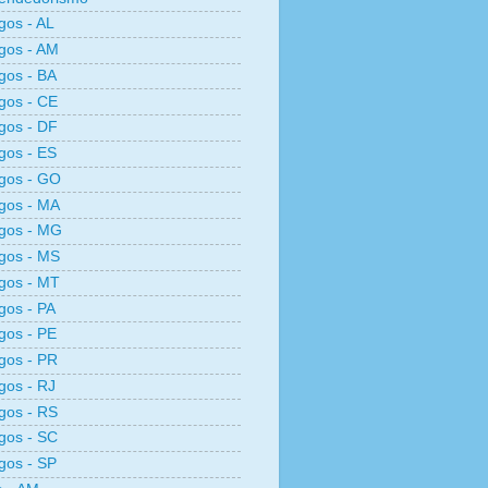
os - AL
gos - AM
gos - BA
gos - CE
gos - DF
gos - ES
gos - GO
gos - MA
gos - MG
gos - MS
gos - MT
os - PA
gos - PE
gos - PR
os - RJ
gos - RS
gos - SC
gos - SP