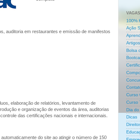
VAGAS
100% 
Ação S
s, auditoria em restaurantes e emissão de manifestos
Aprend
Artigos
Bolsa 
Bootc
Certifi
Compo
Concur
Contat
Curso 
Curso 
uos, elaboração de relatórios, levantamento de
produção e organização de eventos da área, auditorias
Dia do 
controle das certificações nacionais e internacionais.
Dicas
Direit
Educa
automaticamente do site ao atingir o número de 150
Empre