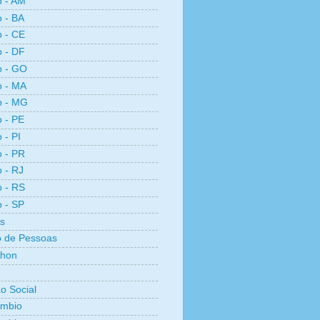
o - AM
o - BA
o - CE
o - DF
o - GO
o - MA
o - MG
o - PE
 - PI
o - PR
o - RJ
o - RS
o - SP
s
 de Pessoas
thon
ão Social
ambio