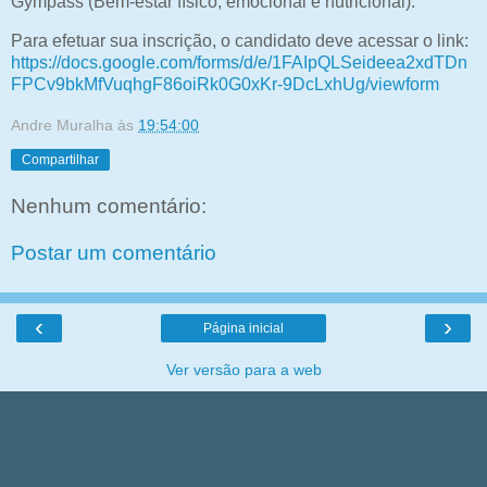
Gympass (Bem-estar físico, emocional e nutricional).
Para efetuar sua inscrição, o candidato deve acessar o link:
https://docs.google.com/forms/d/e/1FAIpQLSeideea2xdTDn
FPCv9bkMfVuqhgF86oiRk0G0xKr-9DcLxhUg/viewform
Andre Muralha
às
19:54:00
Compartilhar
Nenhum comentário:
Postar um comentário
‹
›
Página inicial
Ver versão para a web