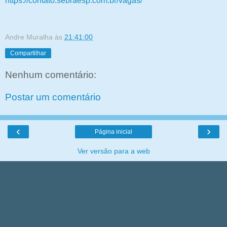
https://contato.sebraesp.com.br/vagas/
Andre Muralha
às
21:41:00
Compartilhar
Nenhum comentário:
Postar um comentário
‹
›
Página inicial
Ver versão para a web