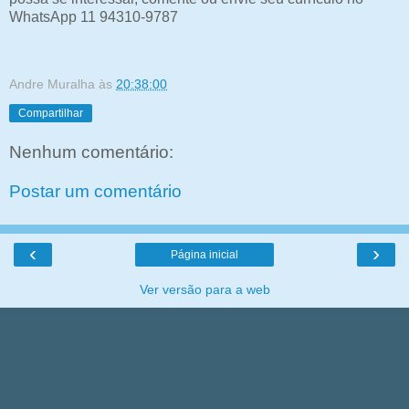
WhatsApp 11 94310-9787
Andre Muralha
às
20:38:00
Compartilhar
Nenhum comentário:
Postar um comentário
‹
›
Página inicial
Ver versão para a web