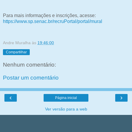
Para mais informações e inscrições, acesse:
https://www.sp.senac.br/recruPortal/portal/mural
Andre Muralha
às
19:46:00
Compartilhar
Nenhum comentário:
Postar um comentário
‹
›
Página inicial
Ver versão para a web