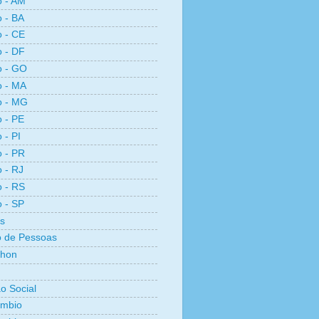
o - AM
o - BA
o - CE
o - DF
o - GO
o - MA
o - MG
o - PE
 - PI
o - PR
o - RJ
o - RS
o - SP
s
 de Pessoas
thon
ão Social
ambio