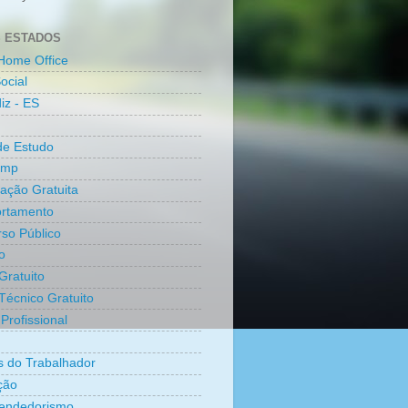
 ESTADOS
Home Office
ocial
iz - ES
de Estudo
amp
cação Gratuita
rtamento
so Público
o
Gratuito
Técnico Gratuito
Profissional
os do Trabalhador
ção
endedorismo