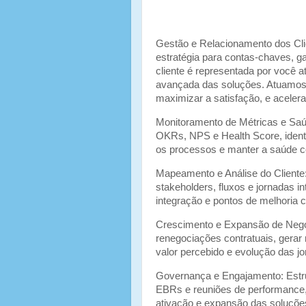
Gestão e Relacionamento dos Clie
estratégia para contas-chaves, g
cliente é representada por você a
avançada das soluções. Atuamos 
maximizar a satisfação, e acelera
Monitoramento de Métricas e Saú
OKRs, NPS e Health Score, identi
os processos e manter a saúde co
Mapeamento e Análise do Cliente
stakeholders, fluxos e jornadas i
integração e pontos de melhoria c
Crescimento e Expansão de Negóc
renegociações contratuais, gerar n
valor percebido e evolução das j
Governança e Engajamento: Estrut
EBRs e reuniões de performance,
ativação e expansão das soluções