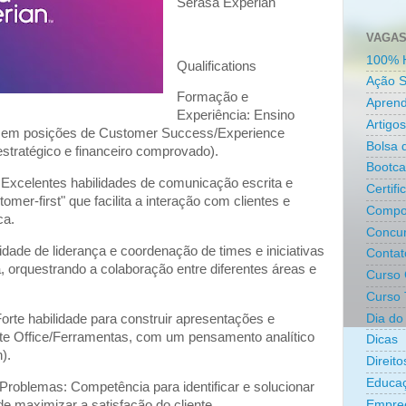
Serasa Experian
VAGAS
100% 
Qualifications
Ação S
Formação e
Aprend
Experiência: Ensino
Artigos
a em posições de Customer Success/Experience
Bolsa 
stratégico e financeiro comprovado).
Bootc
xcelentes habilidades de comunicação escrita e
Certifi
omer-first" que facilita a interação com clientes e
Compo
ca.
Concur
ade de liderança e coordenação de times e iniciativas
Contat
a, orquestrando a colaboração entre diferentes áreas e
Curso 
Curso 
Dia do 
orte habilidade para construir apresentações e
cote Office/Ferramentas, com um pensamento analítico
Dicas
).
Direit
Educa
Problemas: Competência para identificar e solucionar
Empre
e maximizar a satisfação do cliente.