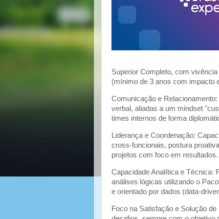
Superior Completo, com vivênci
(mínimo de 3 anos com impacto e
Comunicação e Relacionamento: E
verbal, aliadas a um mindset "cust
times internos de forma diplomáti
Liderança e Coordenação: Capacid
cross-funcionais, postura proativ
projetos com foco em resultados.
Capacidade Analítica e Técnica: F
análises lógicas utilizando o Pa
e orientado por dados (data-driven
Foco na Satisfação e Solução de 
desafios, sempre com o objetivo d