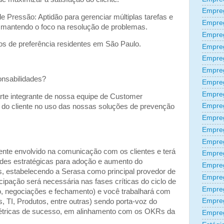
Empreg
e Pressão: Aptidão para gerenciar múltiplas tarefas e
Empre
 mantendo o foco na resolução de problemas.
Empre
os de preferência residentes em São Paulo.
Empre
Empre
Empre
onsabilidades?
Empre
Empre
rte integrante de nossa equipe de Customer
Empre
do cliente no uso das nossas soluções de prevenção
Empre
Empre
Empreg
mente envolvido na comunicação com os clientes e terá
Empre
des estratégicas para adoção e aumento do
Empre
, estabelecendo a Serasa como principal provedor de
Empreg
ipação será necessária nas fases críticas do ciclo de
Empre
ão, negociações e fechamento) e você trabalhará com
Empre
s, TI, Produtos, entre outras) sendo porta-voz do
métricas de sucesso, em alinhamento com os OKRs da
Empre