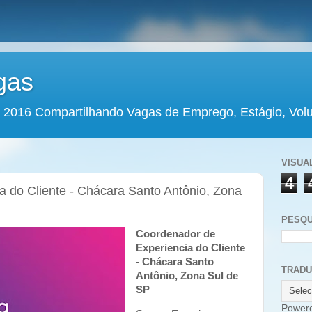
gas
 2016 Compartilhando Vagas de Emprego, Estágio, Volun
VISUA
4
a do Cliente - Chácara Santo Antônio, Zona
PESQU
Coordenador de
Experiencia do Cliente
- Chácara Santo
TRAD
Antônio, Zona Sul de
SP
Power