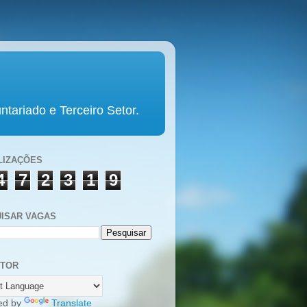
tariado e Terceiro Setor.
LIZAÇÕES
4
7
2
3
1
9
ISAR VAGAS
UTOR
ed by
Translate