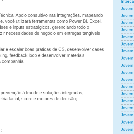
Interc
Jovem 
Técnica: Apoio consultivo nas integrações, mapeando
Jovem 
te, você utilizará ferramentas como Power BI, Excel,
Jovem 
ses e inputs estratégicos, gerenciando todo o
Jovem 
ir necessidades de negócio em entregas tangíveis
Jovem 
Jovem 
iar e escalar boas práticas de CS, desenvolver cases
Jovem 
ng, feedback loop e desenvolver materiais
Jovem 
a companhia.
Jovem 
Jovem 
Jovem 
Jovem 
prevenção à fraude e soluções integradas,
Jovem 
ria facial, score e motores de decisão;
Jovem 
Jovem 
Jovem 
Jovem 
Jovem 
;