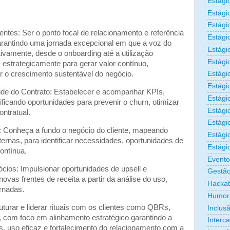
Estági
Estági
Estági
ntes: Ser o ponto focal de relacionamento e referência
Estági
arantindo uma jornada excepcional em que a voz do
Estági
tivamente, desde o onboarding até a utilização
Estági
estrategicamente para gerar valor contínuo,
r o crescimento sustentável do negócio.
Estági
Estági
de do Contrato: Estabelecer e acompanhar KPIs,
Estágio
ficando oportunidades para prevenir o churn, otimizar
Estági
ntratual.
Estági
: Conheça a fundo o negócio do cliente, mapeando
Estági
nternas, para identificar necessidades, oportunidades de
Estági
ontínua.
Evento
ios: Impulsionar oportunidades de upsell e
Gestão
ovas frentes de receita a partir da análise do uso,
Hacka
ornadas.
Humor
urar e liderar rituais com os clientes como QBRs,
Inclus
 com foco em alinhamento estratégico garantindo a
Interc
, uso eficaz e fortalecimento do relacionamento com a