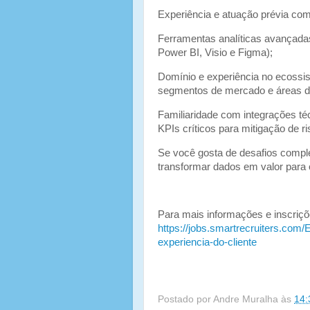
Experiência e atuação prévia com
Ferramentas analíticas avançada
Power BI, Visio e Figma);
Domínio e experiência no ecossi
segmentos de mercado e áreas de n
Familiaridade com integrações té
KPIs críticos para mitigação de ri
Se você gosta de desafios comple
transformar dados em valor para 
Para mais informações e inscriçõ
https://jobs.smartrecruiters.co
experiencia-do-cliente
Postado por
Andre Muralha
às
14: