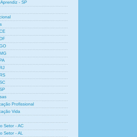
Aprendiz - SP
cional
s
 CE
 DF
 GO
 MG
 PA
 RJ
 RS
 SC
 SP
sas
cação Profissional
icação Vida
ro Setor - AC
o Setor - AL