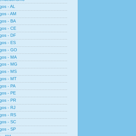
os - AL
gos - AM
gos - BA
gos - CE
gos - DF
gos - ES
gos - GO
gos - MA
gos - MG
gos - MS
gos - MT
os - PA
gos - PE
gos - PR
os - RJ
gos - RS
gos - SC
gos - SP