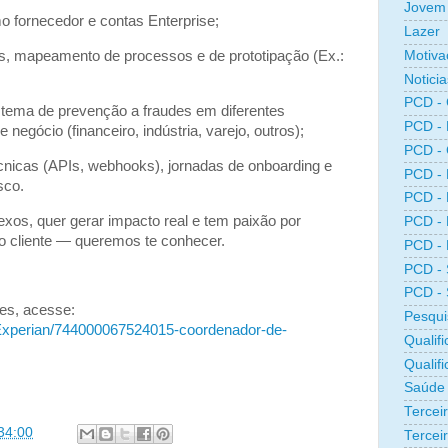
Jovem 
o fornecedor e contas Enterprise;
Lazer
Motiva
s, mapeamento de processos e de prototipação (Ex.:
Noticia
PCD -
stema de prevenção a fraudes em diferentes
PCD -
egócio (financeiro, indústria, varejo, outros);
PCD -
cnicas (APIs, webhooks), jornadas de onboarding e
PCD -
sco.
PCD -
xos, quer gerar impacto real e tem paixão por
PCD -
o cliente — queremos te conhecer.
PCD -
PCD -
PCD -
es, acesse:
Pesqui
m/Experian/744000067524015-coordenador-de-
Qualifi
Qualif
Saúde
Tercei
34:00
Terceir