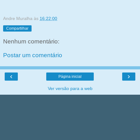
Andre Muralha
às
16:22:00
Compartilhar
Nenhum comentário:
Postar um comentário
‹
›
Página inicial
Ver versão para a web