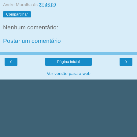
Andre Muralha
às
22:46:00
Compartilhar
Nenhum comentário:
Postar um comentário
‹
›
Página inicial
Ver versão para a web