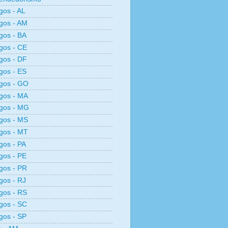
os - AL
gos - AM
gos - BA
gos - CE
gos - DF
gos - ES
gos - GO
gos - MA
gos - MG
gos - MS
gos - MT
os - PA
gos - PE
gos - PR
os - RJ
gos - RS
gos - SC
gos - SP