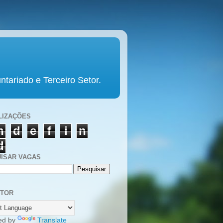
tariado e Terceiro Setor.
LIZAÇÕES
n
d
e
f
i
n
d
ISAR VAGAS
UTOR
ed by
Translate