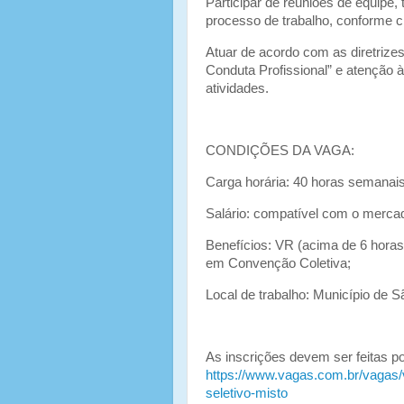
Participar de reuniões de equipe,
processo de trabalho, conforme c
Atuar de acordo com as diretrize
Conduta Profissional” e atenção à
atividades.
CONDIÇÕES DA VAGA:
Carga horária: 40 horas semanais
Salário: compatível com o merca
Benefícios: VR (acima de 6 horas
em Convenção Coletiva;
Local de trabalho: Município de 
As inscrições devem ser feitas po
https://www.vagas.com.br/vagas/v
seletivo-misto