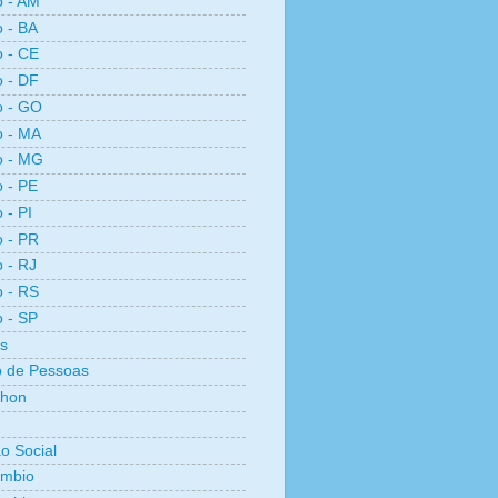
o - AM
o - BA
o - CE
o - DF
o - GO
o - MA
o - MG
o - PE
 - PI
o - PR
o - RJ
o - RS
o - SP
s
 de Pessoas
thon
ão Social
ambio