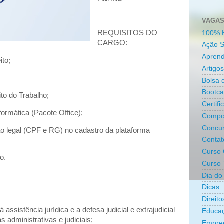
VAGAS
REQUISITOS DO
100% 
CARGO:
Ação S
Aprend
ito;
Artigos
Bolsa 
Bootc
to do Trabalho;
Certifi
ormática (Pacote Office);
Compo
Concur
o legal (CPF e RG) no cadastro da plataforma
Contat
Curso 
o.
Curso 
Dia do 
Dicas
Direit
assistência jurídica e a defesa judicial e extrajudicial
Educa
 administrativas e judiciais;
Empre