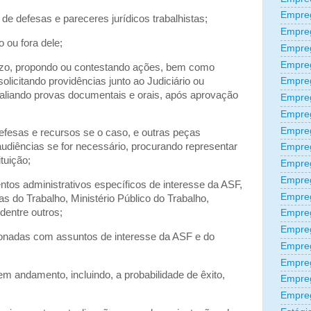
Empreg
de defesas e pareceres jurídicos trabalhistas;
Empre
o ou fora dele;
Empre
Empre
ízo, propondo ou contestando ações, bem como
olicitando providências junto ao Judiciário ou
Empre
avaliando provas documentais e orais, após aprovação
Empre
Empre
Empre
 defesas e recursos se o caso, e outras peças
udiências se for necessário, procurando representar
Empre
ituição;
Empre
Empre
tos administrativos específicos de interesse da ASF,
Empreg
as do Trabalho, Ministério Público do Trabalho,
dentre outros;
Empre
Empre
cionadas com assuntos de interesse da ASF e do
Empreg
Empre
em andamento, incluindo, a probabilidade de êxito,
Empre
Empre