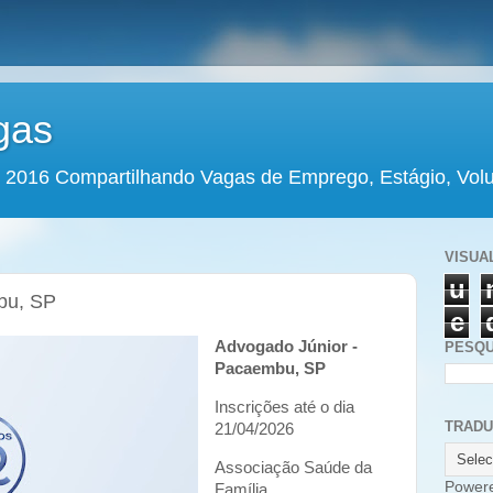
gas
 2016 Compartilhando Vagas de Emprego, Estágio, Volun
VISUA
u
bu, SP
e
Advogado Júnior -
PESQU
Pacaembu, SP
Inscrições até o dia
TRAD
21/04/2026
Associação Saúde da
Power
Família