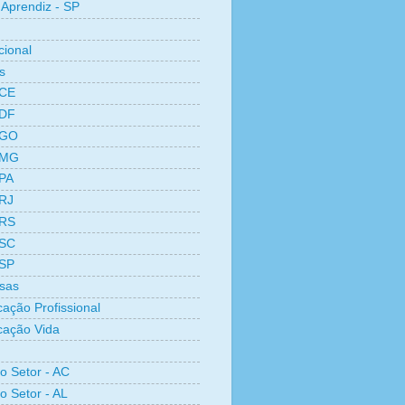
Aprendiz - SP
cional
s
 CE
 DF
 GO
 MG
 PA
 RJ
 RS
 SC
 SP
sas
cação Profissional
icação Vida
ro Setor - AC
o Setor - AL