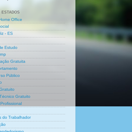
 ESTADOS
Home Office
ocial
iz - ES
de Estudo
amp
cação Gratuita
rtamento
so Público
o
Gratuito
Técnico Gratuito
Profissional
os do Trabalhador
ção
endedorismo