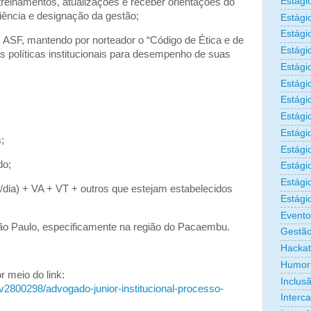
Estági
 treinamentos, atualizações e receber orientações do
iência e designação da gestão;
Estági
Estági
s ASF, mantendo por norteador o “Código de Ética e de
Estági
s políticas institucionais para desempenho de suas
Estági
Estági
Estági
Estági
Estágio
;
Estági
do;
Estági
Estági
/dia) + VA + VT + outros que estejam estabelecidos
Estági
Evento
São Paulo, especificamente na região do Pacaembu.
Gestão
Hacka
Humor
r meio do link:
Inclus
2800298/advogado-junior-institucional-processo-
Interc