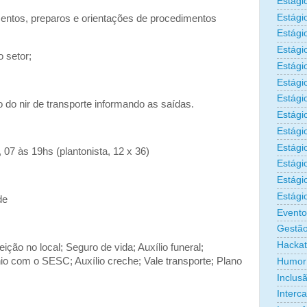
Estági
Estági
entos, preparos e orientações de procedimentos
Estági
Estági
o setor;
Estági
Estági
Estági
 do nir de transporte informando as saídas.
Estági
Estágio
Estági
07 às 19hs (plantonista, 12 x 36)
Estági
Estági
Estági
de
Evento
Gestão
Hacka
ição no local; Seguro de vida; Auxílio funeral;
o com o SESC; Auxílio creche; Vale transporte; Plano
Humor
Inclus
Interc