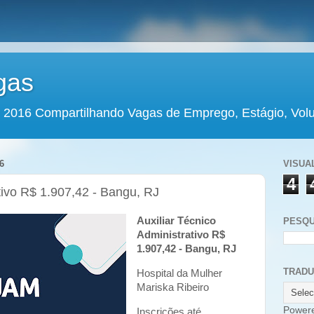
gas
 2016 Compartilhando Vagas de Emprego, Estágio, Volun
6
VISUA
4
tivo R$ 1.907,42 - Bangu, RJ
Auxiliar Técnico
PESQU
Administrativo R$
1.907,42 - Bangu, RJ
TRAD
Hospital da Mulher
Mariska Ribeiro
Power
Inscrições até