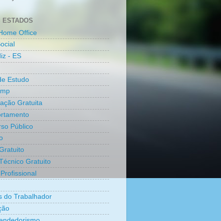
 ESTADOS
Home Office
ocial
iz - ES
de Estudo
amp
cação Gratuita
rtamento
so Público
o
Gratuito
Técnico Gratuito
Profissional
os do Trabalhador
ção
endedorismo