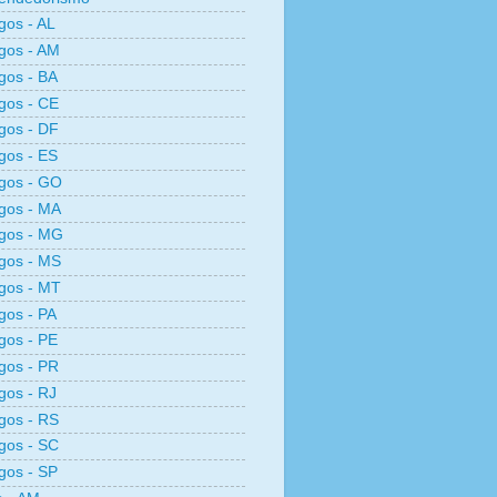
os - AL
gos - AM
gos - BA
gos - CE
gos - DF
gos - ES
gos - GO
gos - MA
gos - MG
gos - MS
gos - MT
os - PA
gos - PE
gos - PR
os - RJ
gos - RS
gos - SC
gos - SP