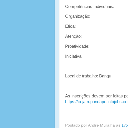
Competências Individuais:
Organização;
Ética;
Atenção;
Proatividade;
Iniciativa
Local de trabalho: Bangu
As inscrições devem ser feitas po
https://cejam.pandape.infojobs.c
Postado por
Andre Muralha
às
17: