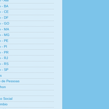
o - AM
o - BA
o - CE
o - DF
o - GO
o - MA
o - MG
o - PE
 - PI
o - PR
o - RJ
o - RS
o - SP
s
 de Pessoas
thon
ão Social
ambio