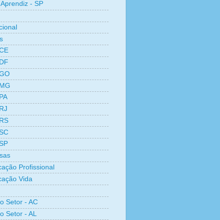
Aprendiz - SP
cional
s
 CE
 DF
 GO
 MG
 PA
 RJ
 RS
 SC
 SP
sas
cação Profissional
icação Vida
ro Setor - AC
o Setor - AL