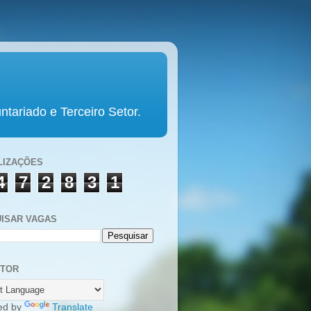
tariado e Terceiro Setor.
LIZAÇÕES
4
7
2
8
3
1
ISAR VAGAS
UTOR
ed by
Translate