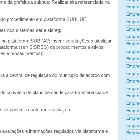
rma da prefeitura subhue; Realizar alta referenciada na
Empreg
Empre
undo procedimento em plataforma SUBHUE;
Empre
Empre
ntes nos sistemas ser e sisreg;
Empre
s na plataforma SUBPAV; Inserir solicitações a atualizar
Empre
lataforma (ser/ SISREG) de procedimentos eletivos
Empre
ões e procedimentos);
Empre
Empre
Empre
ra a central de regulação do município de acordo com
Empre
Empreg
de convênio de plano de saúde para transferência de
Empre
Empre
s disponíveis conforme orientação;
Empreg
Empre
;
Empre
to avaliações e internações regulados via plataforma e
Empre