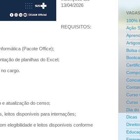
13/04/2026
VAGAS
100% 
REQUISITOS:
Ação S
Aprend
Artigos
formática (Pacote Office);
Bolsa 
Bootc
ntação de planilhas do Excel;
Certifi
 no cargo.
Compo
Concur
Contat
Curso 
Curso 
o e atualização do censo;
Dia do 
os, leitos disponíveis para internações;
Dicas
Direit
om elegibilidade e leitos disponíveis conforme
Educa
Empre