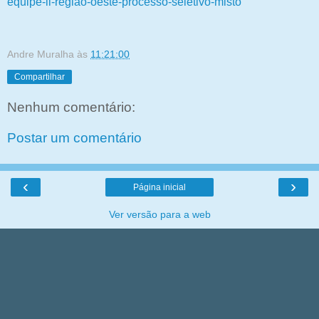
equipe-ii-regiao-oeste-processo-seletivo-misto
Andre Muralha
às
11:21:00
Compartilhar
Nenhum comentário:
Postar um comentário
‹
›
Página inicial
Ver versão para a web