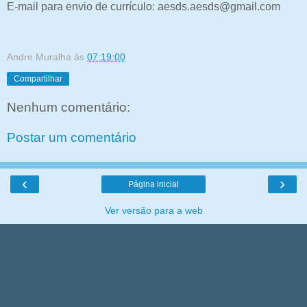
E-mail para envio de currículo: aesds.aesds@gmail.com
Andre Muralha
às
07:19:00
Compartilhar
Nenhum comentário:
Postar um comentário
‹
›
Página inicial
Ver versão para a web