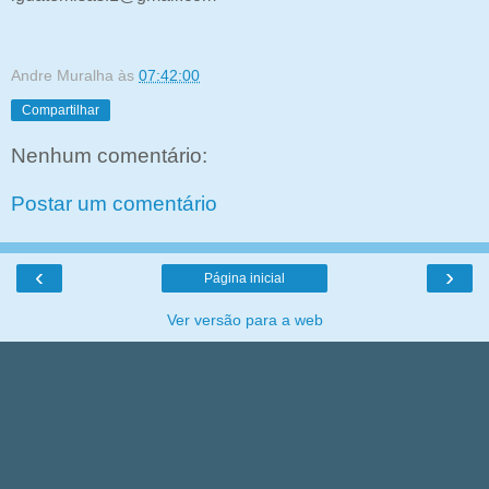
Andre Muralha
às
07:42:00
Compartilhar
Nenhum comentário:
Postar um comentário
‹
›
Página inicial
Ver versão para a web