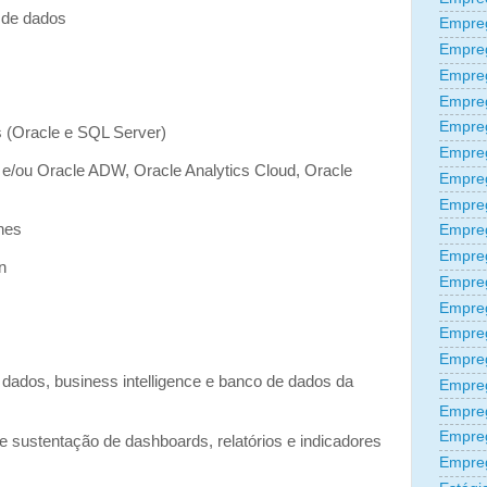
 de dados
Empreg
Empre
Empre
Empre
Empre
 (Oracle e SQL Server)
Empre
) e/ou Oracle ADW, Oracle Analytics Cloud, Oracle
Empre
Empre
nes
Empre
Empre
n
Empre
Empreg
Empre
Empre
dados, business intelligence e banco de dados da
Empreg
Empre
Empre
 sustentação de dashboards, relatórios e indicadores
Empre