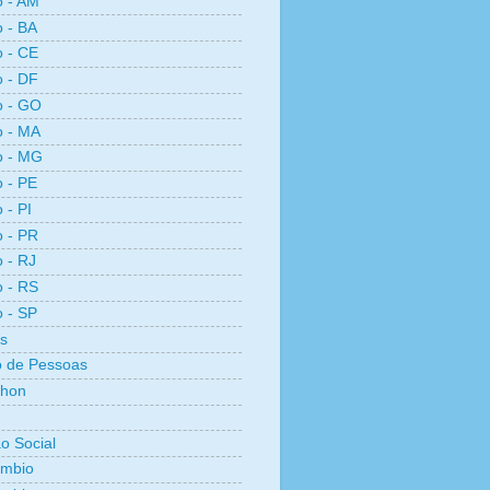
o - AM
o - BA
o - CE
o - DF
o - GO
o - MA
o - MG
o - PE
 - PI
o - PR
o - RJ
o - RS
o - SP
s
 de Pessoas
thon
ão Social
ambio