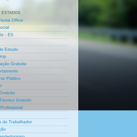
 ESTADOS
Home Office
ocial
iz - ES
de Estudo
amp
cação Gratuita
rtamento
so Público
o
Gratuito
Técnico Gratuito
Profissional
os do Trabalhador
ção
endedorismo