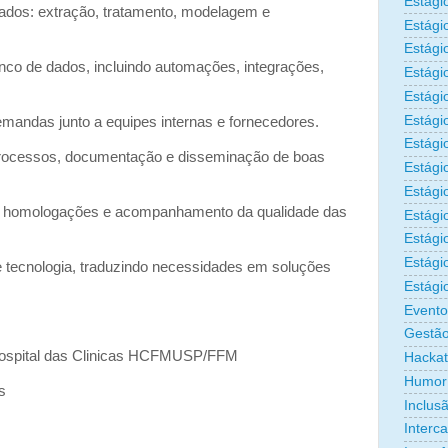
Estági
ados: extração, tratamento, modelagem e
Estági
Estági
nco de dados, incluindo automações, integrações,
Estági
Estági
Estági
ndas junto a equipes internas e fornecedores.
Estági
processos, documentação e disseminação de boas
Estági
Estágio
s, homologações e acompanhamento da qualidade das
Estági
Estági
Estági
 e tecnologia, traduzindo necessidades em soluções
Estági
Evento
Gestão
Hospital das Clinicas HCFMUSP/FFM
Hacka
Humor
s
Inclus
Interc