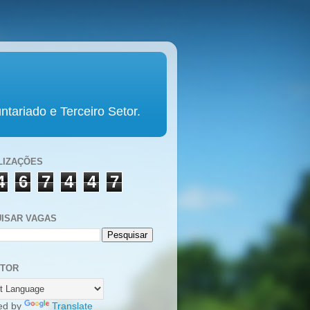
tariado e Terceiro Setor.
LIZAÇÕES
4
6
7
4
4
7
ISAR VAGAS
UTOR
ed by
Translate