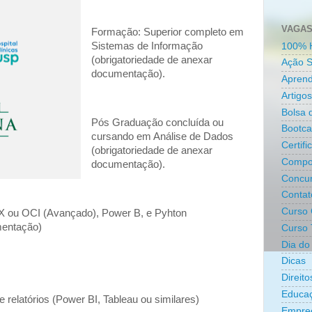
VAGAS
Formação: Superior completo em
Sistemas de Informação
100% 
(obrigatoriedade de anexar
Ação S
documentação).
Aprend
Artigos
Bolsa 
Pós Graduação concluída ou
Bootc
cursando em Análise de Dados
Certifi
(obrigatoriedade de anexar
Compo
documentação).
Concur
Contat
Curso 
 ou OCI (Avançado), Power B, e Pyhton
mentação)
Curso 
Dia do 
Dicas
Direit
Educa
relatórios (Power BI, Tableau ou similares)
Empre