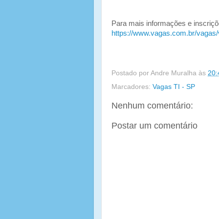
Para mais informações e inscriçõe
https://www.vagas.com.br/vagas/
Postado por
Andre Muralha
às
20:
Marcadores:
Vagas TI - SP
Nenhum comentário:
Postar um comentário