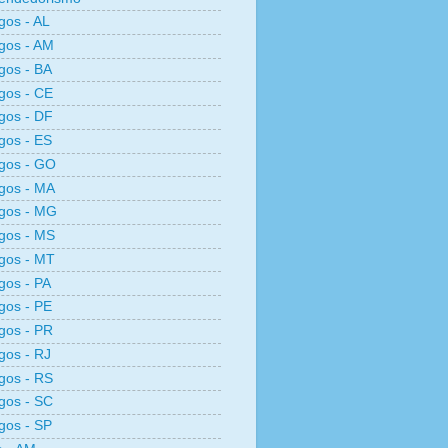
os - AL
gos - AM
gos - BA
gos - CE
gos - DF
gos - ES
gos - GO
gos - MA
gos - MG
gos - MS
gos - MT
os - PA
gos - PE
gos - PR
os - RJ
gos - RS
gos - SC
gos - SP