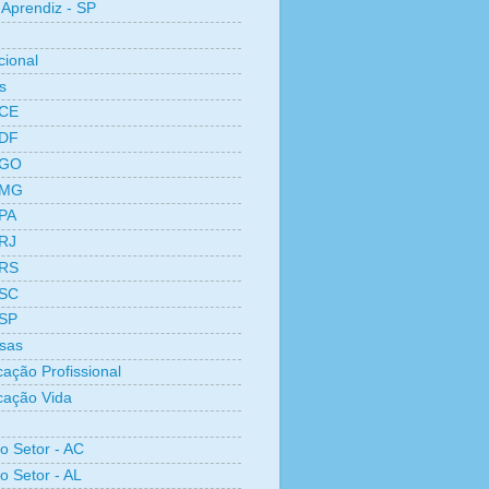
Aprendiz - SP
cional
s
 CE
 DF
 GO
 MG
 PA
 RJ
 RS
 SC
 SP
sas
cação Profissional
icação Vida
ro Setor - AC
o Setor - AL