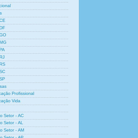
cional
s
 CE
 DF
 GO
 MG
 PA
 RJ
 RS
 SC
 SP
sas
cação Profissional
icação Vida
ro Setor - AC
o Setor - AL
ro Setor - AM
ro Setor - AP