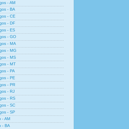
gos - AM
gos - BA
gos - CE
gos - DF
gos - ES
gos - GO
gos - MA
gos - MG
gos - MS
gos - MT
os - PA
gos - PE
gos - PR
os - RJ
gos - RS
gos - SC
gos - SP
o - AM
o - BA