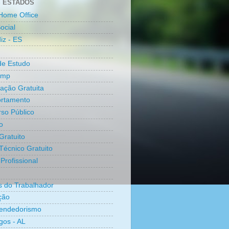
 ESTADOS
Home Office
ocial
iz - ES
de Estudo
amp
cação Gratuita
rtamento
so Público
o
Gratuito
Técnico Gratuito
Profissional
os do Trabalhador
ção
endedorismo
os - AL