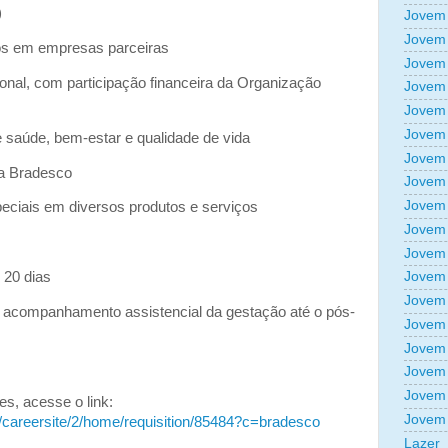
)
Jovem 
Jovem 
os em empresas parceiras
Jovem 
onal, com participação financeira da Organização
Jovem 
Jovem 
Jovem 
saúde, bem-estar e qualidade de vida
Jovem 
va Bradesco
Jovem 
Jovem 
peciais em diversos produtos e serviços
Jovem 
Jovem 
 20 dias
Jovem 
Jovem 
, acompanhamento assistencial da gestação até o pós-
Jovem 
Jovem 
Jovem 
Jovem 
s, acesse o link:
Jovem 
/careersite/2/home/requisition/85484?c=bradesco
Lazer