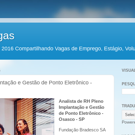
gas
 2016 Compartilhando Vagas de Emprego, Estágio, Volun
6
VISUA
ntação e Gestão de Ponto Eletrônico -
PESQU
Analista de RH Pleno
TRAD
Implantação e Gestão
de Ponto Eletrônico -
Osasco - SP
Power
Fundação Bradesco SA