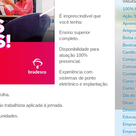
VAGAS
100% 
É imprescindível que
Ação S
você tenha:
Aprend
Artigos
Ensino superior
Bolsa 
completo.
Bootc
Disponibilidade para
Certifi
atuação 100%
Compo
presencial.
Concur
Experiência com
Contat
sistemas de ponto
Curso 
eletrônico e implantação.
Curso 
olha.
Dia do 
Dicas
 trabalhista aplicada à jornada.
Direit
unidades.
Educa
Empre
Empreg