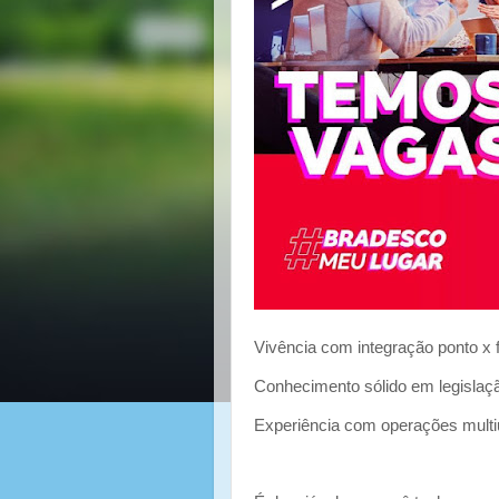
Vivência com integração ponto x f
Conhecimento sólido em legislação
Experiência com operações multi