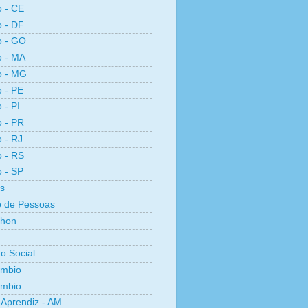
o - CE
o - DF
o - GO
o - MA
o - MG
o - PE
 - PI
o - PR
o - RJ
o - RS
o - SP
s
 de Pessoas
thon
ão Social
ambio
âmbio
Aprendiz - AM