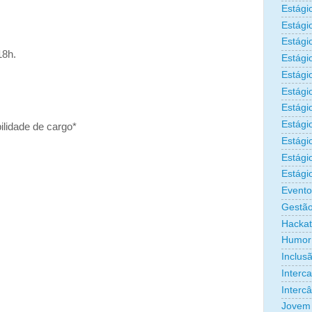
Estági
Estági
Estági
18h.
Estági
Estági
Estági
Estágio
Estági
lidade de cargo*
Estági
Estági
Estági
Evento
Gestão
Hacka
Humor
Inclus
Interc
Interc
Jovem 