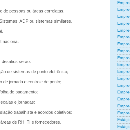
Empre
Empre
 de pessoas ou áreas correlatas.
Empre
Sistemas, ADP ou sistemas similares.
Empre
Empre
l.
Empre
t nacional.
Empre
Empre
Empre
 desafios serão:
Empre
Empreg
ão de sistemas de ponto eletrônico;
Empre
 de jornada e controle de ponto;
Empre
 folha de pagamento;
Empreg
Empre
escalas e jornadas;
Empre
lação trabalhista e acordos coletivos;
Empre
Estági
s áreas de RH, TI e fornecedores.
Estági