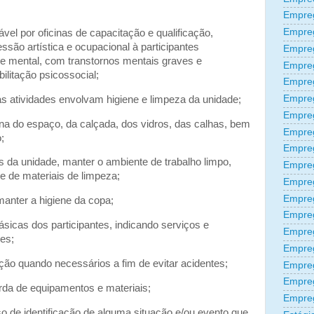
Empreg
Empre
vel por oficinas de capacitação e qualificação,
são artística e ocupacional à participantes
Empre
e mental, com transtornos mentais graves e
Empre
ilitação psicossocial;
Empre
Empre
as atividades envolvam higiene e limpeza da unidade;
Empre
rna do espaço, da calçada, dos vidros, das calhas, bem
Empre
;
Empre
 da unidade, manter o ambiente de trabalho limpo,
Empre
e de materiais de limpeza;
Empre
Empreg
 manter a higiene da copa;
Empre
sicas dos participantes, indicando serviços e
Empre
es;
Empreg
ção quando necessários a fim de evitar acidentes;
Empre
Empre
arda de equipamentos e materiais;
Empre
o de identificação de alguma situação e/ou evento que