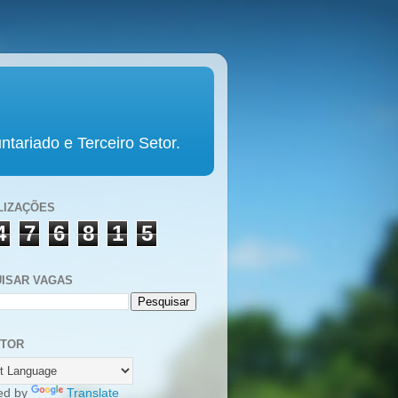
tariado e Terceiro Setor.
LIZAÇÕES
4
7
6
8
1
5
ISAR VAGAS
UTOR
ed by
Translate