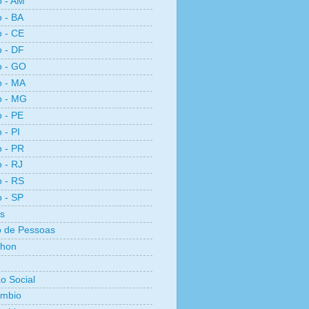
o - AM
o - BA
o - CE
o - DF
o - GO
o - MA
o - MG
o - PE
 - PI
o - PR
o - RJ
o - RS
o - SP
s
 de Pessoas
thon
ão Social
ambio