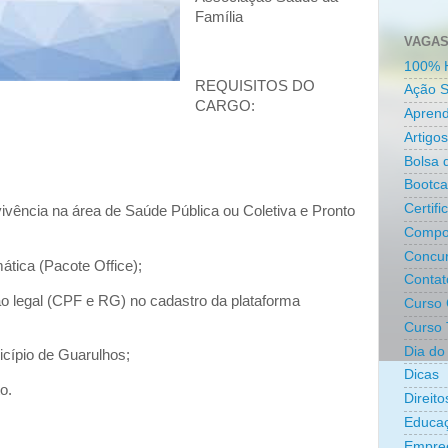
Família
VAGAS
100% 
REQUISITOS DO
Ação S
CARGO:
Aprend
Artigos
Bolsa 
Bootc
Certifi
vivência na área de Saúde Pública ou Coletiva e Pronto
Compo
Concur
tica (Pacote Office);
Contat
o legal (CPF e RG) no cadastro da plataforma
Curso 
Curso 
Dia do 
icípio de Guarulhos;
Dicas
o.
Direit
Educa
Empre