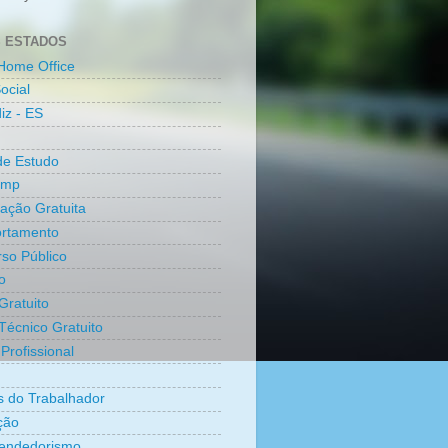
 ESTADOS
Home Office
ocial
iz - ES
de Estudo
amp
cação Gratuita
rtamento
so Público
o
Gratuito
Técnico Gratuito
Profissional
os do Trabalhador
ção
endedorismo