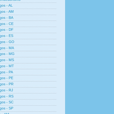
os - AL
gos - AM
gos - BA
gos - CE
gos - DF
gos - ES
gos - GO
gos - MA
gos - MG
gos - MS
gos - MT
os - PA
gos - PE
gos - PR
os - RJ
gos - RS
gos - SC
gos - SP