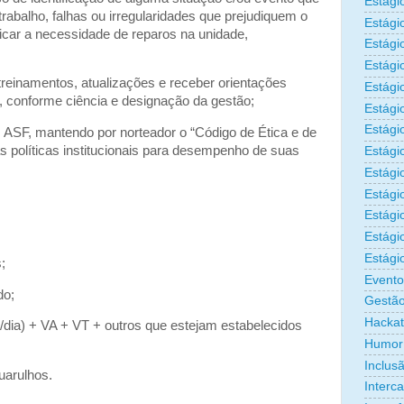
Estági
rabalho, falhas ou irregularidades que prejudiquem o
Estági
ficar a necessidade de reparos na unidade,
Estági
Estági
 treinamentos, atualizações e receber orientações
Estági
o, conforme ciência e designação da gestão;
Estági
Estági
s ASF, mantendo por norteador o “Código de Ética e de
s políticas institucionais para desempenho de suas
Estági
Estágio
Estági
Estági
Estági
Estági
;
Evento
do;
Gestão
Hacka
/dia) + VA + VT + outros que estejam estabelecidos
Humor
Inclus
uarulhos.
Interc