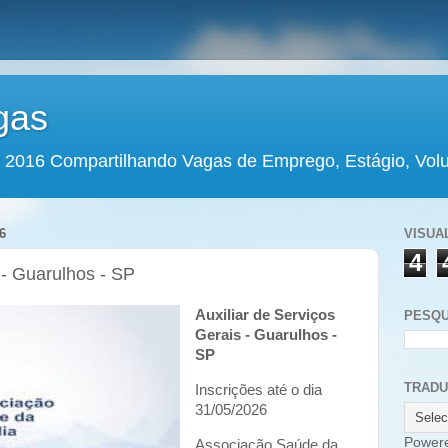
gas
 2016 Compartilhando Vagas de Emprego, Estágio, Volun
6
VISUA
4
 - Guarulhos - SP
Auxiliar de Serviços
PESQU
Gerais - Guarulhos -
SP
TRAD
Inscrições até o dia
31/05/2026
Power
Associação Saúde da