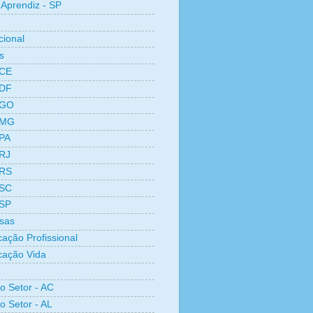
Aprendiz - SP
cional
s
 CE
 DF
 GO
 MG
 PA
 RJ
 RS
 SC
 SP
sas
cação Profissional
icação Vida
ro Setor - AC
o Setor - AL