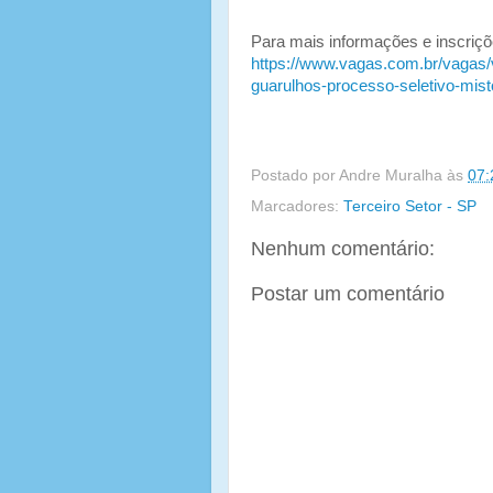
Para mais informações e inscriçõe
https://www.vagas.com.br/vagas/v
guarulhos-processo-seletivo-mist
Postado por
Andre Muralha
às
07:
Marcadores:
Terceiro Setor - SP
Nenhum comentário:
Postar um comentário