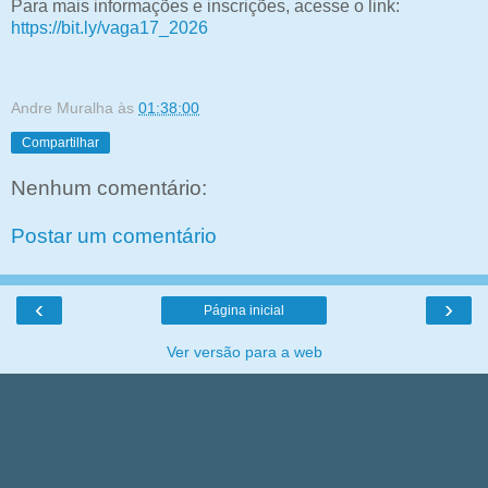
Para mais informações e inscrições, acesse o link:
https://bit.ly/vaga17_2026
Andre Muralha
às
01:38:00
Compartilhar
Nenhum comentário:
Postar um comentário
‹
›
Página inicial
Ver versão para a web