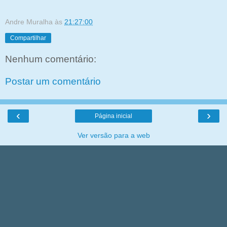
Andre Muralha
às
21:27:00
Compartilhar
Nenhum comentário:
Postar um comentário
‹
›
Página inicial
Ver versão para a web