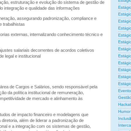
Estági
ação, estruturação e evolução do sistema de gestão de
Estági
integração e qualidade das informações
Estági
neração, assegurando padronização, compliance e
Estági
e trabalhistas
Estági
orias externas, internalizando conhecimento técnico e
Estági
Estági
Estági
ajustes salariais decorrentes de acordos coletivos
Estágio
legal e institucional
Estági
Estági
Estági
Estági
 área de Cargos e Salários, sendo responsável pela
Evento
ão da política institucional de remuneração,
Gestão
ompetitividade de mercado e alinhamento às
Hacka
Humor
tudos de impacto financeiro e modelagens que
Inclus
iretoria, além de liderar a padronização de
Interc
ional e a integração com os sistemas de gestão,