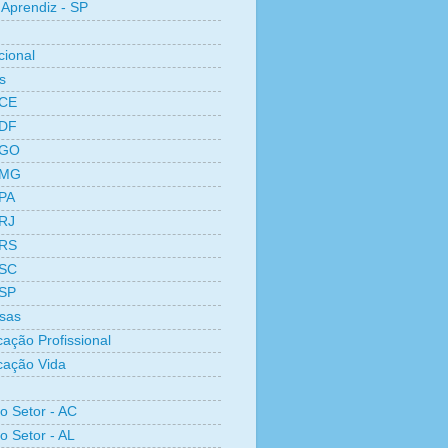
Aprendiz - SP
cional
s
 CE
 DF
 GO
 MG
 PA
 RJ
 RS
 SC
 SP
sas
cação Profissional
icação Vida
ro Setor - AC
o Setor - AL