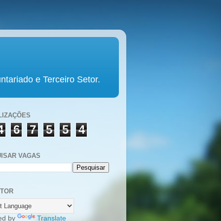
tariado e Terceiro Setor.
LIZAÇÕES
4
6
7
5
5
4
ISAR VAGAS
UTOR
ed by
Translate