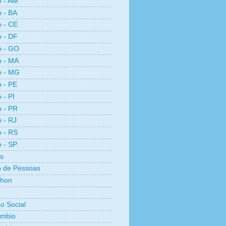
o - AM
o - BA
o - CE
o - DF
o - GO
o - MA
o - MG
o - PE
 - PI
o - PR
o - RJ
o - RS
o - SP
s
 de Pessoas
thon
ão Social
ambio