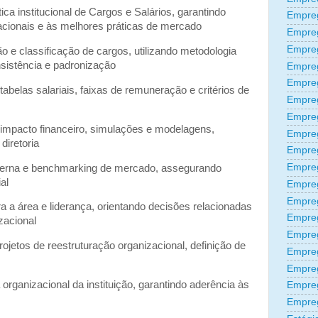
tica institucional de Cargos e Salários, garantindo
Empreg
zacionais e às melhores práticas de mercado
Empre
Empre
 e classificação de cargos, utilizando metodologia
sistência e padronização
Empre
Empre
tabelas salariais, faixas de remuneração e critérios de
Empre
Empre
 impacto financeiro, simulações e modelagens,
Empre
diretoria
Empre
Empre
nterna e benchmarking de mercado, assegurando
al
Empre
Empreg
a a área e liderança, orientando decisões relacionadas
Empre
zacional
Empre
rojetos de reestruturação organizacional, definição de
Empreg
Empre
a organizacional da instituição, garantindo aderência às
Empre
Empre