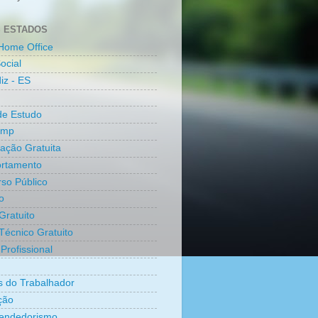
 ESTADOS
Home Office
ocial
iz - ES
de Estudo
amp
cação Gratuita
rtamento
so Público
o
Gratuito
Técnico Gratuito
Profissional
os do Trabalhador
ção
endedorismo