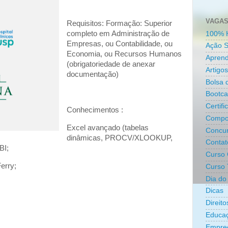
VAGAS
Requisitos: Formação: Superior
completo em Administração de
100% 
Empresas, ou Contabilidade, ou
Ação S
Economia, ou Recursos Humanos
Aprend
(obrigatoriedade de anexar
Artigos
documentação)
Bolsa 
Bootc
Certifi
Conhecimentos :
Compo
Excel avançado (tabelas
Concur
dinâmicas, PROCV/XLOOKUP,
Contat
BI;
Curso 
erry;
Curso 
Dia do 
Dicas
Direit
Educa
Empre