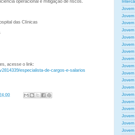
ciência operacional e mitigação de riscos.
Interc
Jovem 
Jovem 
spital das Clínicas
Jovem 
Jovem 
s
Jovem 
Jovem 
Jovem 
Jovem 
s, acesse o link:
Jovem 
v2814339/especialista-de-cargos-e-salarios
Jovem 
Jovem 
Jovem 
Jovem 
24:00
Jovem 
Jovem 
Jovem 
Jovem 
Jovem 