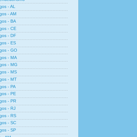
os - AL
gos - AM
gos - BA
gos - CE
gos - DF
gos - ES
gos - GO
gos - MA
gos - MG
gos - MS
gos - MT
os - PA
gos - PE
gos - PR
os - RJ
gos - RS
gos - SC
gos - SP