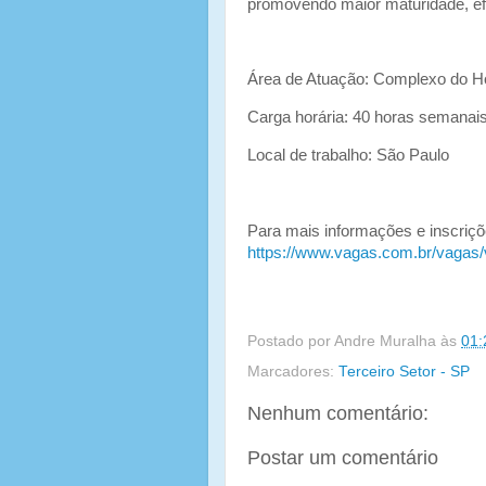
promovendo maior maturidade, efi
Área de Atuação: Complexo do Ho
Carga horária: 40 horas semanai
Local de trabalho: São Paulo
Para mais informações e inscriçõe
https://www.vagas.com.br/vagas/
Postado por
Andre Muralha
às
01:
Marcadores:
Terceiro Setor - SP
Nenhum comentário:
Postar um comentário