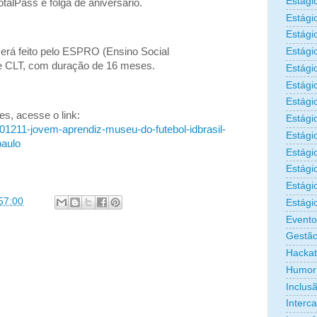
Estági
talPass e folga de aniversário.
Estági
Estági
Estági
será feito pelo ESPRO (Ensino Social
de CLT, com duração de 16 meses.
Estági
Estági
Estági
s, acesse o link:
Estági
101211-jovem-aprendiz-museu-do-futebol-idbrasil-
Estágio
paulo
Estági
Estági
Estági
57:00
Estági
Evento
Gestão
Hacka
Humor
Inclus
Interc