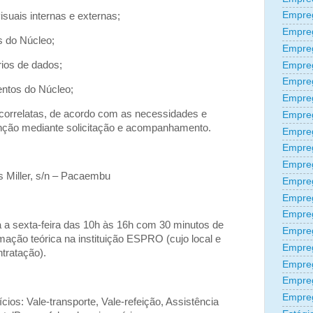
Empreg
suais internas e externas;
Empre
 do Núcleo;
Empre
órios de dados;
Empre
Empre
entos do Núcleo;
Empre
e correlatas, de acordo com as necessidades e
Empre
unção mediante solicitação e acompanhamento.
Empre
Empre
Empre
s Miller, s/n – Pacaembu
Empre
Empreg
Empre
a a sexta-feira das 10h às 16h com 30 minutos de
Empre
rmação teórica na instituição ESPRO (cujo local e
Empreg
ntratação).
Empre
Empre
Empre
ícios: Vale-transporte, Vale-refeição, Assistência