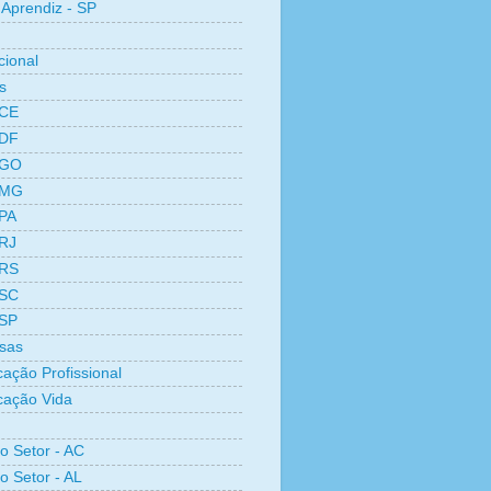
Aprendiz - SP
cional
s
 CE
 DF
 GO
 MG
 PA
 RJ
 RS
 SC
 SP
sas
cação Profissional
icação Vida
ro Setor - AC
o Setor - AL