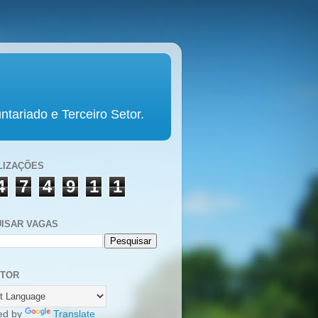
tariado e Terceiro Setor.
LIZAÇÕES
4
7
4
9
1
1
ISAR VAGAS
UTOR
ed by
Translate