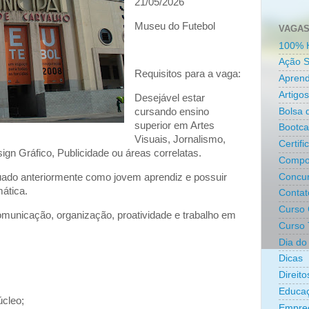
21/05/2026
Museu do Futebol
VAGAS
100% 
Ação S
Requisitos para a vaga:
Aprend
Artigos
Desejável estar
Bolsa 
cursando ensino
superior em Artes
Bootc
Visuais, Jornalismo,
Certifi
ign Gráfico, Publicidade ou áreas correlatas.
Compo
Concur
atuado anteriormente como jovem aprendiz e possuir
mática.
Contat
Curso 
omunicação, organização, proatividade e trabalho em
Curso 
Dia do 
Dicas
Direit
Educa
úcleo;
Empre