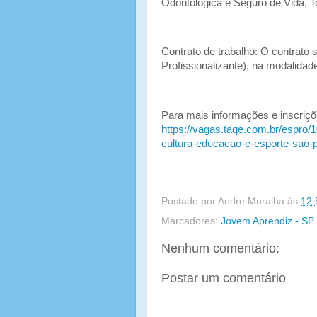
Odontológica e Seguro de Vida, To
Contrato de trabalho: O contrato 
Profissionalizante), na modalida
Para mais informações e inscriçõe
https://vagas.taqe.com.br/espro/
cultura-educacao-e-esporte-sao-
Postado por
Andre Muralha
às
12:
Marcadores:
Jovem Aprendiz - SP
Nenhum comentário:
Postar um comentário