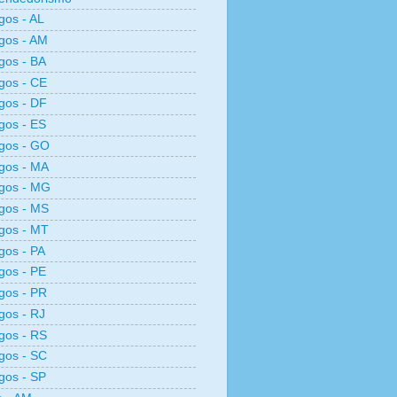
os - AL
gos - AM
gos - BA
gos - CE
gos - DF
gos - ES
gos - GO
gos - MA
gos - MG
gos - MS
gos - MT
os - PA
gos - PE
gos - PR
os - RJ
gos - RS
gos - SC
gos - SP