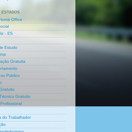
 ESTADOS
Home Office
ocial
iz - ES
de Estudo
amp
cação Gratuita
rtamento
so Público
o
Gratuito
Técnico Gratuito
Profissional
os do Trabalhador
ção
endedorismo