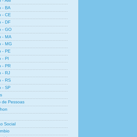
o - AM
o - BA
o - CE
o - DF
o - GO
o - MA
o - MG
o - PE
 - PI
o - PR
o - RJ
o - RS
o - SP
s
 de Pessoas
thon
ão Social
ambio