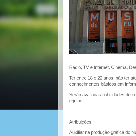
Rádio, TV e Internet, Cinema, Des
Ter entre 18 e 22 anos, não ter 
conhecimentos básicos em infor
Serão avaliadas habilidades de c
equipe.
Atribuições:
Auxiliar na produção gráfica do N