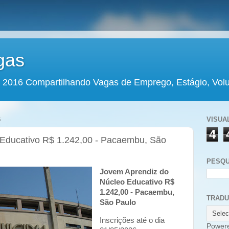
gas
 2016 Compartilhando Vagas de Emprego, Estágio, Volun
6
VISUA
4
Educativo R$ 1.242,00 - Pacaembu, São
PESQU
Jovem Aprendiz do
Núcleo Educativo R$
1.242,00 - Pacaembu,
TRAD
São Paulo
Inscrições até o dia
Power