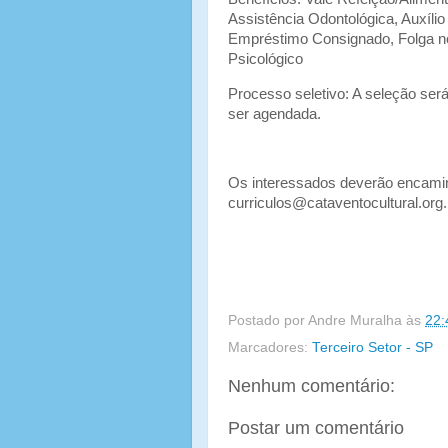
Assistência Odontológica, Auxíli
Empréstimo Consignado, Folga no
Psicológico
Processo seletivo: A seleção será 
ser agendada.
Os interessados deverão encaminh
curriculos@cataventocultural.org
Postado por
Andre Muralha
às
22:
Marcadores:
Terceiro Setor - SP
Nenhum comentário:
Postar um comentário