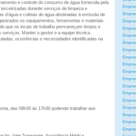
amento e controle do consumo de água fornecida pela
Empreg
rceirizadas durante serviços de limpeza e
Empre
as d'água e coletas de água destinadas à emissão de
rganizados os equipamentos, ferramentas e materiais
Empre
indo que os locais de trabalho permaneçam limpos e
Empre
serviços. Manter o gestor e a equipe técnica
Empre
utadas, ocorrências e necessidades identificadas na
Empre
Empre
Empre
Empre
Empre
Empre
Empreg
Empre
Empre
Empreg
exta, das 08h30 às 17h30 podendo trabalhar aos
Empre
Empre
Empre
tação, Vale Transporte, Assistência Médica,