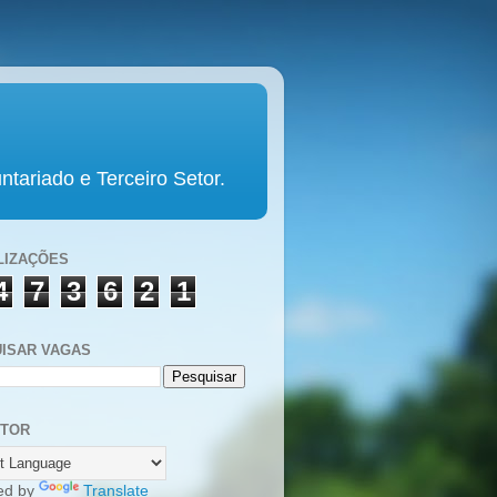
tariado e Terceiro Setor.
LIZAÇÕES
4
7
3
6
2
1
ISAR VAGAS
UTOR
ed by
Translate