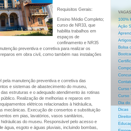
Requisitos Gerais:
VAGAS
Ensino Médio Completo;
100% 
curso de NR33, que
Ação S
habilita trabalhos em
Aprend
espaços de
Artigos
confinamento e NR35
Bolsa 
tenção preventiva e corretiva para realizar os
Bootc
 reparos em obra civil, como também nas instalações
Certifi
Compo
Concur
 pela manutenção preventiva e corretiva das
Contat
mentos e sistemas de abastecimento do museu,
Curso 
 das estruturas e o adequado atendimento às rotinas
Curso 
 público. Realização de melhorias e reparos em
Dia do 
 equipamentos elétricos relacionados à hidráulica,
Dicas
as mecânicas. Execução de consertos e substituição
ntos em pias, lavatórios, vasos sanitários,
Direit
 hidráulicas do museu. Responsável pelo acesso e
Educa
 água, esgoto e águas pluviais, incluindo bombas,
Empre