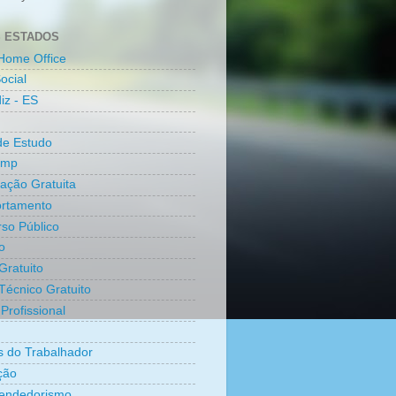
 ESTADOS
Home Office
ocial
iz - ES
de Estudo
amp
cação Gratuita
rtamento
so Público
o
Gratuito
Técnico Gratuito
Profissional
os do Trabalhador
ção
endedorismo