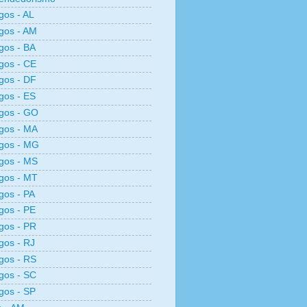
os - AL
gos - AM
gos - BA
gos - CE
gos - DF
gos - ES
gos - GO
gos - MA
gos - MG
gos - MS
gos - MT
os - PA
gos - PE
gos - PR
os - RJ
gos - RS
gos - SC
gos - SP