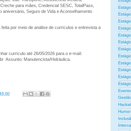
Estági
o Creche para mães, Credencial SESC, TotalPass,
Estági
 aniversário, Seguro de Vida e Aconselhamento
Estági
Estági
feita por meio de análise de currículos e entrevista a
Estági
Estági
Estági
Estági
ar currículo até 26/05/2026 para o e-mail:
Estágio
.br Assunto: Manutencista/Hidráulica.
Estági
Estági
Estági
Estági
Evento
49:00
Gestão
Hacka
Humor
Inclus
Interc