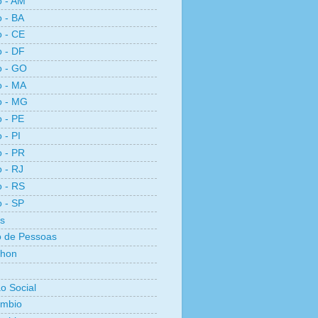
o - AM
o - BA
o - CE
o - DF
o - GO
o - MA
o - MG
o - PE
 - PI
o - PR
o - RJ
o - RS
o - SP
s
 de Pessoas
thon
ão Social
ambio