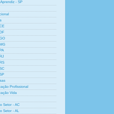
Aprendiz - SP
cional
s
 CE
 DF
 GO
 MG
 PA
 RJ
 RS
 SC
 SP
sas
cação Profissional
icação Vida
ro Setor - AC
o Setor - AL