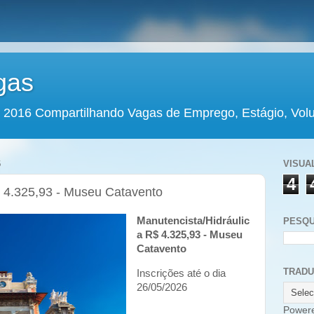
gas
 2016 Compartilhando Vagas de Emprego, Estágio, Volun
6
VISUA
4
$ 4.325,93 - Museu Catavento
Manutencista/Hidráulic
PESQU
a R$ 4.325,93 - Museu
Catavento
TRAD
Inscrições até o dia
26/05/2026
Power