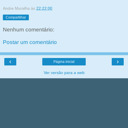
Andre Muralha
às
22:22:00
Compartilhar
Nenhum comentário:
Postar um comentário
‹
›
Página inicial
Ver versão para a web