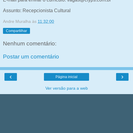
Assunto: Recepcionista Cultural
Andre Muralha
às
11:32:00
Compartilhar
Nenhum comentário:
Postar um comentário
‹
›
Página inicial
Ver versão para a web