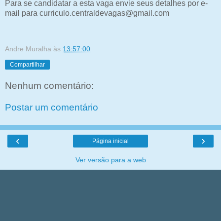
Para se candidatar a esta vaga envie seus detalhes por e-
mail para curriculo.centraldevagas@gmail.com
Andre Muralha
às
13:57:00
Compartilhar
Nenhum comentário:
Postar um comentário
‹
›
Página inicial
Ver versão para a web