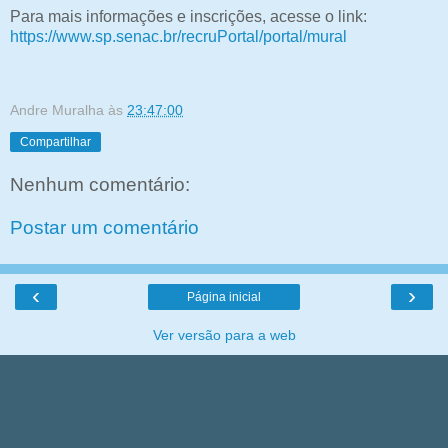
Para mais informações e inscrições, acesse o link:
https://www.sp.senac.br/recruPortal/portal/mural
Andre Muralha
às
23:47:00
Compartilhar
Nenhum comentário:
Postar um comentário
‹
›
Página inicial
Ver versão para a web