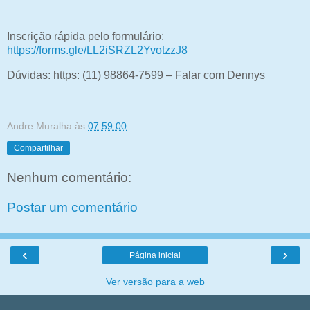
Inscrição rápida pelo formulário:
https://forms.gle/LL2iSRZL2YvotzzJ8
Dúvidas: https: (11) 98864-7599 – Falar com Dennys
Andre Muralha
às
07:59:00
Compartilhar
Nenhum comentário:
Postar um comentário
‹
›
Página inicial
Ver versão para a web