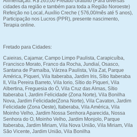
Alimentação: R$ 265,00 Fretado Gratuito (Para diversas
cidades da região e também para toda a Região Noroeste)
Refeição no Local, Auxílio Creche ( 576,00/mês até 5 anos),
Participação nos Lucros (PPR), presente nascimento,
Terapia online.
Fretado para Cidades:
Caieiras, Cajamar, Campo Limpo Paulista, Carapicuíba,
Francisco Morato, Franco da Rocha, Jundiaí, Osasco,
Santana de Parnaíba, Várzea Paulista, Vila Zat, Parque
América, Piqueri, Vila Itaberaba, Jardim Iris, Sítio Itaberaba
II, Vila Pereira Barreto, Vila Iorio, Sítio do Piqueri, Vila
Albertina, Freguesia do Ó, Vila Cruz das Almas, Sítio
Itaberaba I, Jardim Felicidade (Zona Norte), Vila Bonilha
Nova, Jardim Felicidade(Zona Norte), Vila Cavaton, Jardim
Felicidade (Zona Oeste), Itaberaba, Vila América, Vila
Moinho Velho, Jardim Nossa Senhora Aparecida, Nossa
Senhora do O, Moinho Velho, Jardim Monjolo, Parque
Itaberaba, Jardim Miriam, Vila Nova União, Vila Miriam, Vila
São Vicente, Jardim União, Vila Bonilha