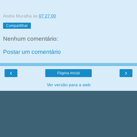
Andre Muralha
às
07:27:00
Compartilhar
Nenhum comentário:
Postar um comentário
‹
›
Página inicial
Ver versão para a web