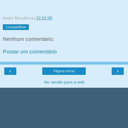
Andre Muralha
às
22:52:00
Compartilhar
Nenhum comentário:
Postar um comentário
‹
›
Página inicial
Ver versão para a web