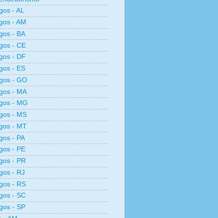
os - AL
gos - AM
gos - BA
gos - CE
gos - DF
gos - ES
gos - GO
gos - MA
gos - MG
gos - MS
gos - MT
os - PA
gos - PE
gos - PR
os - RJ
gos - RS
gos - SC
gos - SP