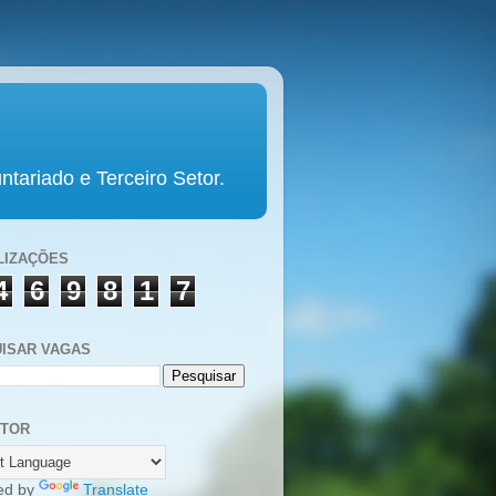
tariado e Terceiro Setor.
LIZAÇÕES
4
6
9
8
1
7
ISAR VAGAS
UTOR
ed by
Translate