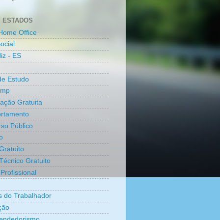
 ESTADOS
Home Office
ocial
iz - ES
de Estudo
amp
cação Gratuita
rtamento
so Público
o
Gratuito
Técnico Gratuito
Profissional
os do Trabalhador
ção
endedorismo