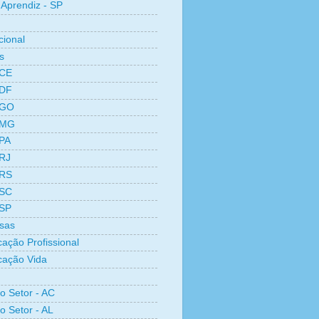
Aprendiz - SP
cional
s
 CE
 DF
 GO
 MG
 PA
 RJ
 RS
 SC
 SP
sas
cação Profissional
icação Vida
ro Setor - AC
o Setor - AL