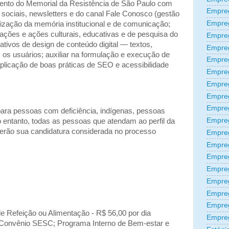
amento do Memorial da Resistência de São Paulo com
Empreg
 sociais, newsletters e do canal Fale Conosco (gestão
Empre
nização da memória institucional e de comunicação;
mações e ações culturais, educativas e de pesquisa do
Empre
ativos de design de conteúdo digital — textos,
Empre
 os usuários; auxiliar na formulação e execução de
Empre
licação de boas práticas de SEO e acessibilidade
Empre
Empre
Empre
Empre
ara pessoas com deficiência, indígenas, pessoas
Empre
no entanto, todas as pessoas que atendam ao perfil da
rão sua candidatura considerada no processo
Empre
Empreg
Empre
Empre
Empreg
Empre
Empre
ale Refeição ou Alimentação - R$ 56,00 por dia
Empre
o; Convênio SESC; Programa Interno de Bem-estar e