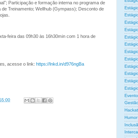
Estági
l"; Participação e formação interna no programa de
Estági
a de Treinamento; Wellhub (Gympass); Desconto de
ojas.
Estági
Estági
Estági
exta-feira das 09h30 às 16h30min com 1 hora de
Estági
Estági
Estági
Estágio
es, acesse o link:
https://lnkd.in/d976ngBa
Estági
Estági
Estági
Estági
Evento
55:00
Gestão
Hacka
Humor
Inclus
Interc