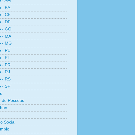
o - AM
o - BA
o - CE
o - DF
o - GO
o - MA
o - MG
o - PE
 - PI
o - PR
o - RJ
o - RS
o - SP
s
 de Pessoas
thon
ão Social
ambio