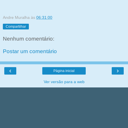
Andre Muralha
às
06:31:00
Compartilhar
Nenhum comentário:
Postar um comentário
‹
›
Página inicial
Ver versão para a web