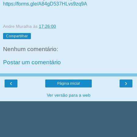
https://forms.gle/A84gD537HLvs9zq9A
Andre Muralha
às
17:26:00
Compartilhar
Nenhum comentário:
Postar um comentário
‹
›
Página inicial
Ver versão para a web