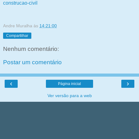
construcao-civil
Andre Muralha
às
14:21:00
Compartilhar
Nenhum comentário:
Postar um comentário
‹
›
Página inicial
Ver versão para a web