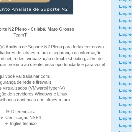
Empreg
Empre
Empre
Empre
orte N2 Pleno - Cuiabá, Mato Grosso
Empre
TeamTi
Empre
) Analista de Suporte N2 Pleno para fortalecer nosso
Empre
iadores de infraestrutura e segurança da informação.
Empre
tinet, redes, virtualização e troubleshooting, além de
Empre
uar próximo ao cliente, essa oportunidade é para você!
Empre
ui você vai trabalhar com:
Empre
gurança de rede e firewalls
Empreg
s virtualizados (VMware/Hyper-V)
Empre
ção de servidores Windows e Linux
Empre
melhorias contínuas em infraestrutura
Empreg
Empre
🎯 Diferenciais:
🔹 Certificação NSE4
Empre
🔹 Inglês técnico
Empre