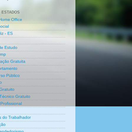
 ESTADOS
Home Office
ocial
iz - ES
de Estudo
amp
cação Gratuita
rtamento
so Público
o
Gratuito
Técnico Gratuito
Profissional
os do Trabalhador
ção
endedorismo