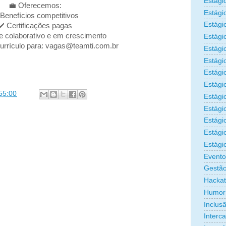
Estági
💼 Oferecemos:
Estági
 Benefícios competitivos
Estági
✔️ Certificações pagas
e colaborativo e em crescimento
Estági
currículo para: vagas@teamti.com.br
Estági
Estági
Estági
Estági
55:00
Estágio
Estági
Estági
Estági
Estági
Evento
Gestão
Hacka
Humor
Inclus
Interc