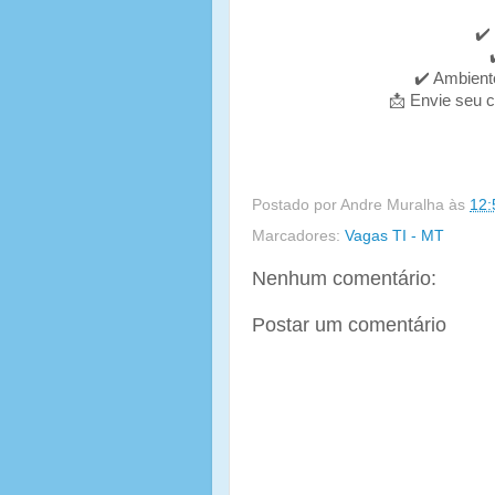
✔️
✔️ Ambient
📩 Envie seu 
Postado por
Andre Muralha
às
12:
Marcadores:
Vagas TI - MT
Nenhum comentário:
Postar um comentário