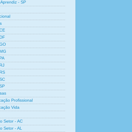
Aprendiz - SP
cional
s
 CE
 DF
 GO
 MG
 PA
 RJ
 RS
 SC
 SP
sas
cação Profissional
icação Vida
ro Setor - AC
o Setor - AL