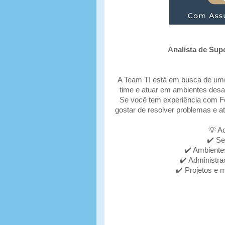
Analista de Sup
A Team TI está em busca de um(a
time e atuar em ambientes desaf
Se você tem experiência com For
gostar de resolver problemas e at
💡 Aq
✔️ Se
✔️ Ambiente
✔️ Administra
✔️ Projetos e 