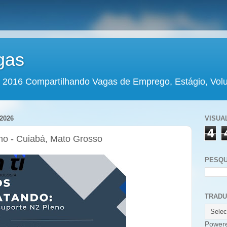
gas
 2016 Compartilhando Vagas de Emprego, Estágio, Volun
2026
VISUA
4
no - Cuiabá, Mato Grosso
PESQU
TRAD
Power