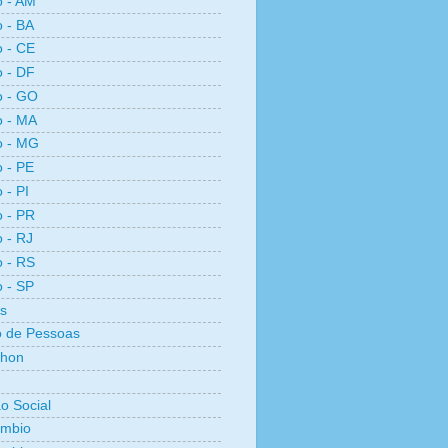
o - AM
o - BA
o - CE
o - DF
o - GO
o - MA
o - MG
o - PE
 - PI
o - PR
o - RJ
o - RS
o - SP
s
 de Pessoas
thon
ão Social
ambio