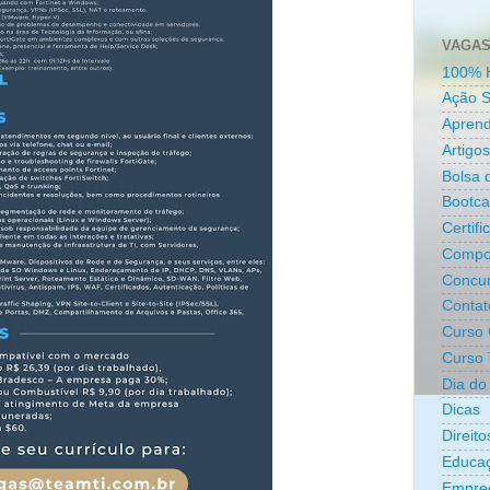
VAGAS
100% 
Ação S
Aprend
Artigos
Bolsa 
Bootc
Certifi
Compo
Concur
Contat
Curso 
Curso 
Dia do 
Dicas
Direit
Educa
Empre