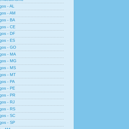
os - AL
gos - AM
gos - BA
gos - CE
gos - DF
gos - ES
gos - GO
gos - MA
gos - MG
gos - MS
gos - MT
os - PA
gos - PE
gos - PR
os - RJ
gos - RS
gos - SC
gos - SP