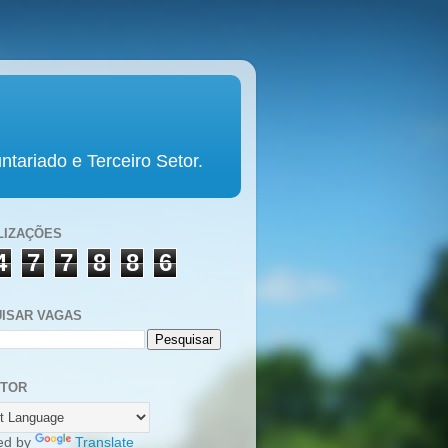
tariado e Terceiro Setor.
LIZAÇÕES
4
7
7
8
8
6
ISAR VAGAS
UTOR
ed by
Translate