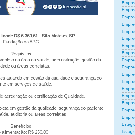
Empre
Empre
Empre
Empre
Empre
lidade R$ 6.360,61 - São Mateus, SP
Empre
Fundação do ABC
Empre
Empre
Requisitos
mpleto na área da saúde, administração, gestão da
Empre
idade ou áreas correlatas.
Empre
Empreg
es atuando em gestão da qualidade e segurança do
Empre
nte em serviços de saúde.
Empre
Empreg
e acreditação ou certificação de Qualidade.
Empre
eta em gestão da qualidade, segurança do paciente,
Empre
de, auditoria ou áreas correlatas.
Empre
Estági
Benefícios
Estági
e alimentação: R$ 250,00.