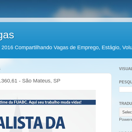
gas
 2016 Compartilhando Vagas de Emprego, Estágio, Volun
6
VISUA
6.360,61 - São Mateus, SP
PESQU
TRAD
Power