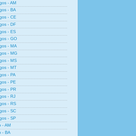
gos - AM
gos - BA
gos - CE
gos - DF
gos - ES
gos - GO
gos - MA
gos - MG
gos - MS
gos - MT
os - PA
gos - PE
gos - PR
os - RJ
gos - RS
gos - SC
gos - SP
o - AM
o - BA