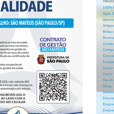
VAGAS
100% 
Ação S
Aprend
Artigos
Bolsa 
Bootc
Certifi
Compo
Concur
Contat
Curso 
Curso 
Dia do 
Dicas
Direit
Educa
Empre
Empreg