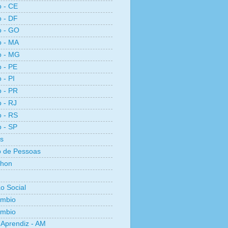
o - CE
o - DF
o - GO
o - MA
o - MG
o - PE
 - PI
o - PR
o - RJ
o - RS
o - SP
s
 de Pessoas
thon
ão Social
ambio
âmbio
Aprendiz - AM