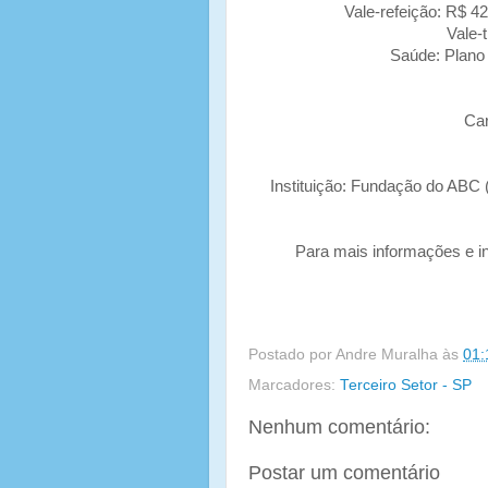
Vale-refeição: R$ 42
Vale-
Saúde: Plano 
Car
Instituição: Fundação do ABC 
Para mais informações e in
Postado por
Andre Muralha
às
01:
Marcadores:
Terceiro Setor - SP
Nenhum comentário:
Postar um comentário