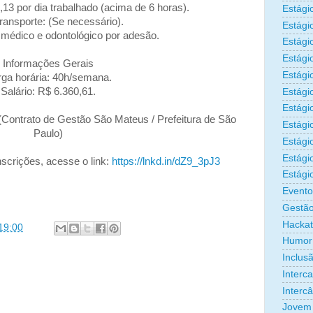
,13 por dia trabalhado (acima de 6 horas).
Estági
transporte: (Se necessário).
Estági
médico e odontológico por adesão.
Estági
Estági
Informações Gerais
Estági
ga horária: 40h/semana.
Salário: R$ 6.360,61.
Estági
Estágio
(Contrato de Gestão São Mateus / Prefeitura de São
Estági
Paulo)
Estági
Estági
scrições, acesse o link:
https://lnkd.in/dZ9_3pJ3
Estági
Evento
Gestão
Hacka
19:00
Humor
Inclus
Interc
Interc
Jovem 