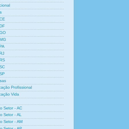
cional
s
 CE
 DF
 GO
 MG
 PA
 RJ
 RS
 SC
 SP
sas
cação Profissional
icação Vida
ro Setor - AC
o Setor - AL
ro Setor - AM
ro Setor - AP