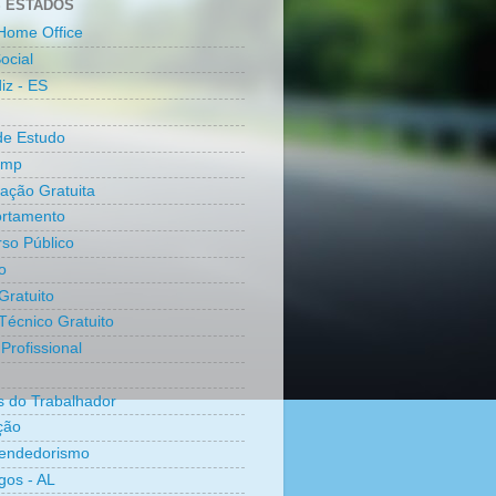
 ESTADOS
Home Office
ocial
iz - ES
de Estudo
amp
cação Gratuita
rtamento
so Público
o
Gratuito
Técnico Gratuito
Profissional
os do Trabalhador
ção
endedorismo
os - AL