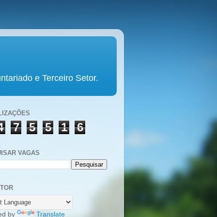
tariado e Terceiro Setor.
LIZAÇÕES
4
7
5
5
1
6
ISAR VAGAS
UTOR
ed by
Translate