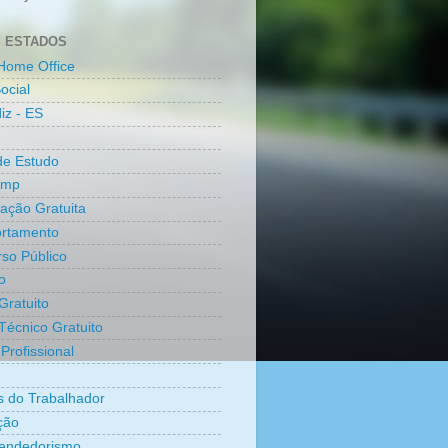
 ESTADOS
Home Office
ocial
iz - ES
de Estudo
amp
cação Gratuita
rtamento
so Público
o
Gratuito
Técnico Gratuito
Profissional
os do Trabalhador
ção
endedorismo