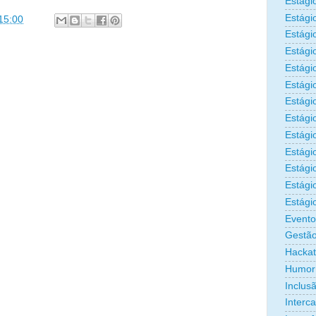
Estági
Estági
15:00
Estági
Estági
Estági
Estági
Estági
Estági
Estágio
Estági
Estági
Estági
Estági
Evento
Gestão
Hacka
Humor
Inclus
Interc