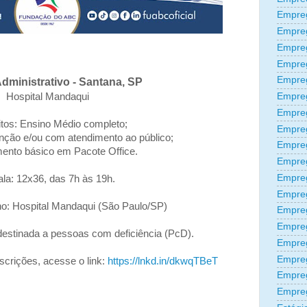
Empreg
Empre
Empre
Empre
Empre
Administrativo - Santana, SP
Hospital Mandaqui
Empre
Empre
itos: Ensino Médio completo;
Empre
unção e/ou com atendimento ao público;
Empre
ento básico em Pacote Office.
Empre
Empre
la: 12x36, das 7h às 19h.
Empreg
ho: Hospital Mandaqui (São Paulo/SP)
Empre
Empre
estinada a pessoas com deficiência (PcD).
Empreg
Empre
scrições, acesse o link:
https://lnkd.in/dkwqTBeT
Empre
Empre