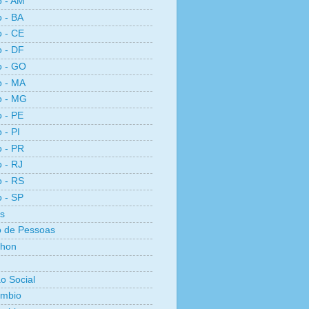
o - AM
o - BA
o - CE
o - DF
o - GO
o - MA
o - MG
o - PE
 - PI
o - PR
o - RJ
o - RS
o - SP
s
 de Pessoas
thon
ão Social
ambio