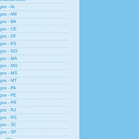
os - AL
gos - AM
gos - BA
gos - CE
gos - DF
gos - ES
gos - GO
gos - MA
gos - MG
gos - MS
gos - MT
os - PA
gos - PE
gos - PR
os - RJ
gos - RS
gos - SC
gos - SP