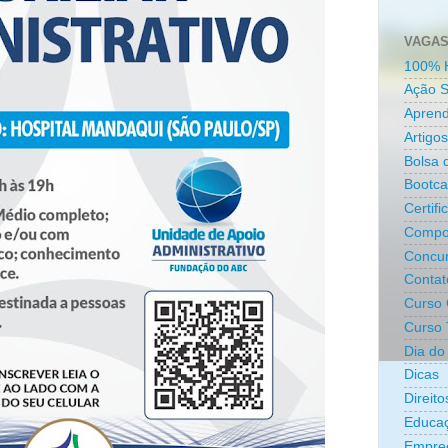
VAGAS
100% 
Ação S
Aprend
Artigos
Bolsa 
Bootc
Certifi
Compo
Concur
Contat
Curso 
Curso 
Dia do 
Dicas
Direit
Educa
Empre