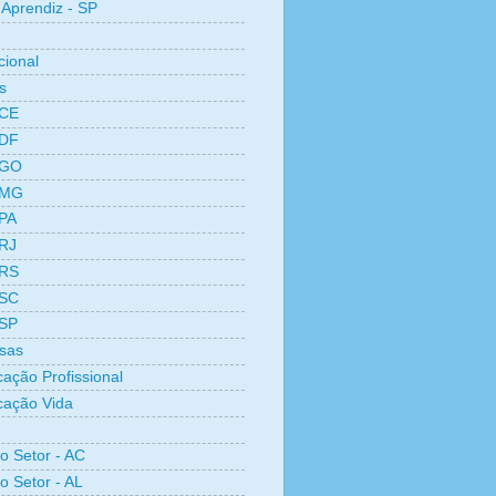
Aprendiz - SP
cional
s
 CE
 DF
 GO
 MG
 PA
 RJ
 RS
 SC
 SP
sas
cação Profissional
icação Vida
ro Setor - AC
o Setor - AL