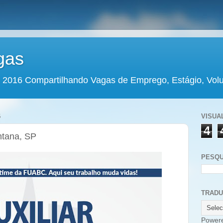
gas
 2016 Compartilhando Vagas de Emprego, Estágio, Volun
6
VISUA
4
antana, SP
PESQU
TRAD
Power