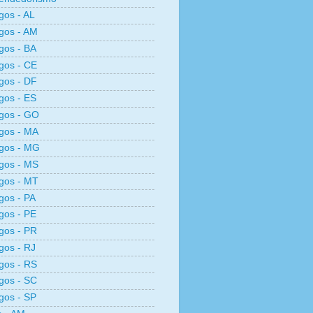
os - AL
gos - AM
gos - BA
gos - CE
gos - DF
gos - ES
gos - GO
gos - MA
gos - MG
gos - MS
gos - MT
os - PA
gos - PE
gos - PR
os - RJ
gos - RS
gos - SC
gos - SP