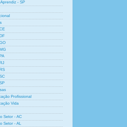
Aprendiz - SP
cional
s
 CE
 DF
 GO
 MG
 PA
 RJ
 RS
 SC
 SP
sas
cação Profissional
icação Vida
ro Setor - AC
o Setor - AL