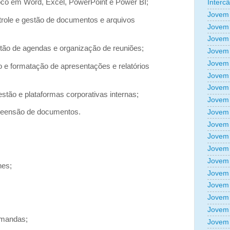
oco em Word, Excel, PowerPoint e Power BI;
Interc
Jovem 
trole e gestão de documentos e arquivos
Jovem 
Jovem 
tão de agendas e organização de reuniões;
Jovem 
Jovem 
o e formatação de apresentações e relatórios
Jovem 
Jovem 
stão e plataformas corporativas internas;
Jovem 
preensão de documentos.
Jovem 
Jovem 
Jovem 
Jovem 
Jovem 
hes;
Jovem 
Jovem 
Jovem 
Jovem 
emandas;
Jovem 