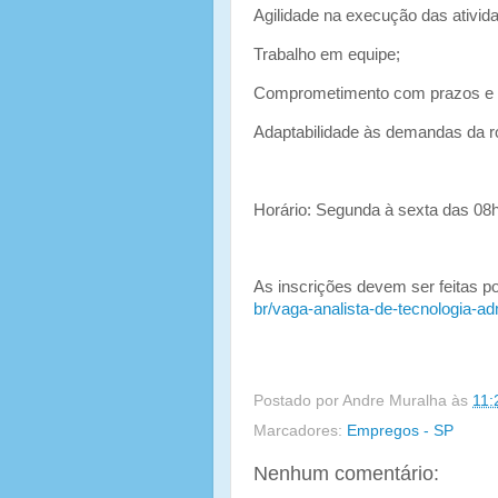
Agilidade na execução das ativid
Trabalho em equipe;
Comprometimento com prazos e r
Adaptabilidade às demandas da ro
Horário: Segunda à sexta das 08
As inscrições devem ser feitas po
br/vaga-analista-de-tecnologia-a
Postado por
Andre Muralha
às
11:
Marcadores:
Empregos - SP
Nenhum comentário: