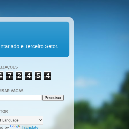
tariado e Terceiro Setor.
LIZAÇÕES
4
7
2
4
5
4
ISAR VAGAS
UTOR
ed by
Translate