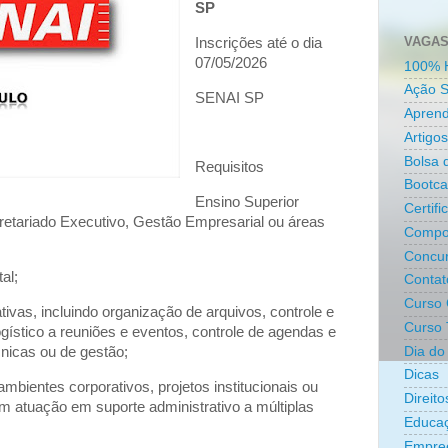
SP
VAGAS
Inscrições até o dia
07/05/2026
100% 
Ação S
SENAI SP
Aprend
Artigos
Bolsa 
Requisitos
Bootc
Ensino Superior
Certifi
etariado Executivo, Gestão Empresarial ou áreas
Compo
Concur
al;
Contat
Curso 
tivas, incluindo organização de arquivos, controle e
Curso 
gístico a reuniões e eventos, controle de agendas e
Dia do 
cnicas ou de gestão;
Dicas
mbientes corporativos, projetos institucionais ou
Direit
m atuação em suporte administrativo a múltiplas
Educa
Empre