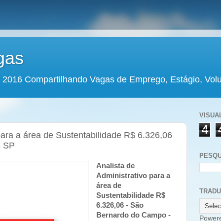
gas
 2016 Compartilhando Vagas de Emprego, Estágio, Volun
VISUA
4
para a área de Sustentabilidade R$ 6.326,06
- SP
PESQU
Analista de
Administrativo para a
área de
TRAD
Sustentabilidade R$
6.326,06 - São
Bernardo do Campo -
Power