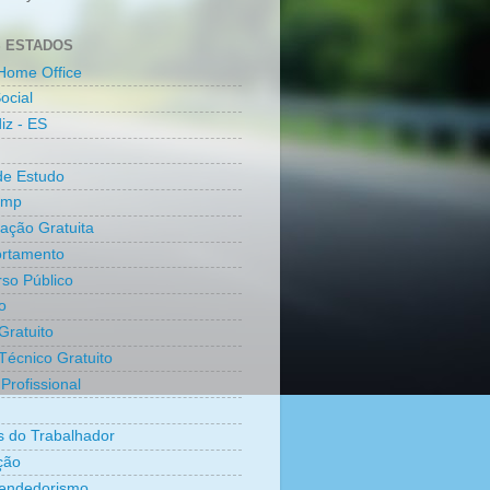
 ESTADOS
Home Office
ocial
iz - ES
de Estudo
amp
cação Gratuita
rtamento
so Público
o
Gratuito
Técnico Gratuito
Profissional
os do Trabalhador
ção
endedorismo