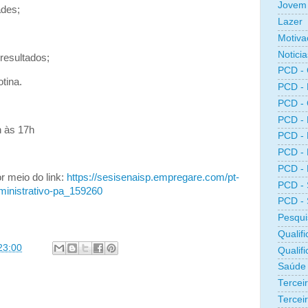
Jovem 
ades;
Lazer
Motiva
Noticia
esultados;
PCD -
tina.
PCD -
PCD -
PCD -
h às 17h
PCD -
PCD -
PCD -
r meio do link:
https://sesisenaisp.empregare.com/pt-
PCD -
dministrativo-pa_159260
PCD -
Pesqui
Qualifi
23:00
Qualif
Saúde
Tercei
Terceir