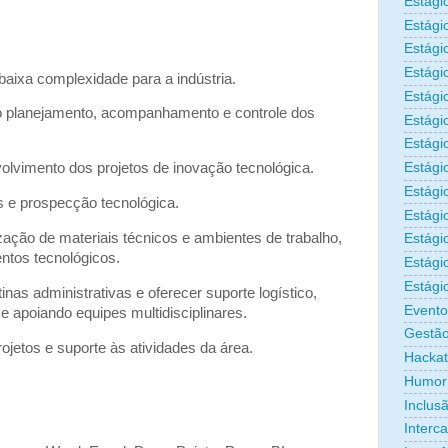
Estági
Estági
Estági
Estági
baixa complexidade para a indústria.
Estági
ao planejamento, acompanhamento e controle dos
Estági
Estági
Estági
volvimento dos projetos de inovação tecnológica.
Estágio
s e prospecção tecnológica.
Estági
zação de materiais técnicos e ambientes de trabalho,
Estági
tos tecnológicos.
Estági
Estági
nas administrativas e oferecer suporte logístico,
Evento
 apoiando equipes multidisciplinares.
Gestão
etos e suporte às atividades da área.
Hacka
Humor
Inclus
Interc