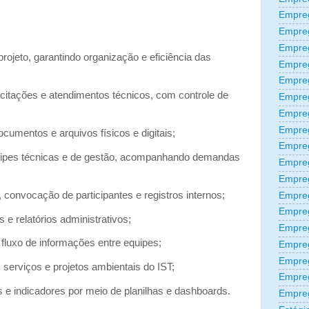
Empreg
Empre
Empre
projeto, garantindo organização e eficiência das
Empre
Empre
acitações e atendimentos técnicos, com controle de
Empre
Empre
Empre
cumentos e arquivos físicos e digitais;
Empre
quipes técnicas e de gestão, acompanhando demandas
Empre
Empre
 convocação de participantes e registros internos;
Empreg
Empre
 e relatórios administrativos;
Empre
 fluxo de informações entre equipes;
Empreg
Empre
 serviços e projetos ambientais do IST;
Empre
 indicadores por meio de planilhas e dashboards.
Empre