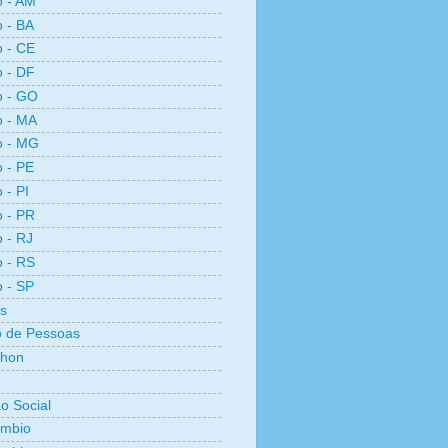
o - AM
o - BA
o - CE
o - DF
o - GO
o - MA
o - MG
o - PE
 - PI
o - PR
o - RJ
o - RS
o - SP
s
 de Pessoas
thon
ão Social
ambio