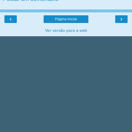
‹
›
Página inicial
Ver versão para a web