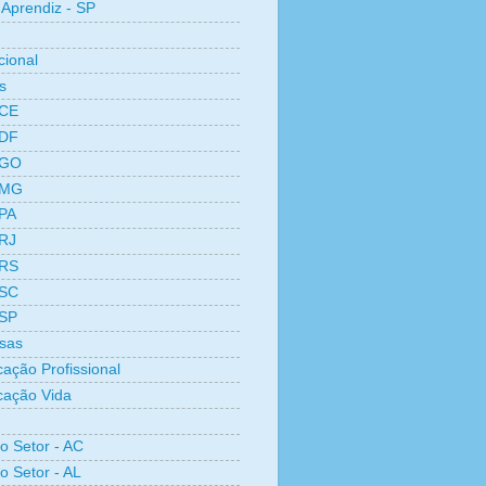
Aprendiz - SP
cional
s
 CE
 DF
 GO
 MG
 PA
 RJ
 RS
 SC
 SP
sas
cação Profissional
icação Vida
ro Setor - AC
o Setor - AL