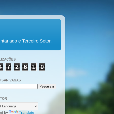
tariado e Terceiro Setor.
LIZAÇÕES
4
7
2
6
1
0
ISAR VAGAS
UTOR
ed by
Translate