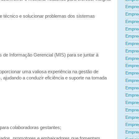
Empreg
Empre
e técnico e solucionar problemas dos sistemas
Empre
Empre
Empre
Empre
Empre
 de Informação Gerencial (MIS) para se juntar à
Empre
Empre
roporcionar uma valiosa experiência na gestão de
Empre
, ajudando a conduzir eficiência e suporte na tomada
Empre
Empreg
Empre
Empre
Empreg
;
Empre
Empre
ara colaboradoras gestantes;
Empre
liados, promotores e embaixadores que fomentam