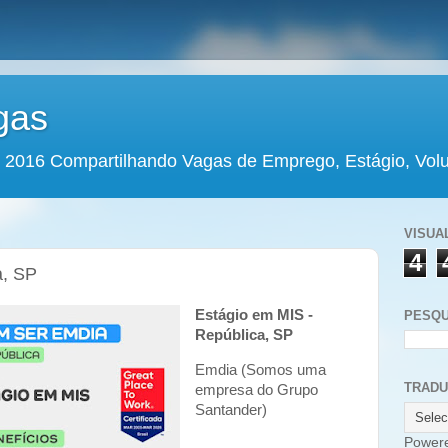
gas
 2016 Compartilhando Vagas de Emprego, Estágio, Volun
VISUA
4
a, SP
Estágio em MIS -
PESQU
República, SP
Emdia (Somos uma
TRAD
empresa do Grupo
Santander)
Power