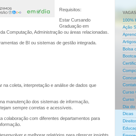
Requisitos:
VAGAS
Estar Cursando
100% 
Graduação em
Ação S
 da Computação, Administração ou áreas relacionadas.
Aprend
Artigos
rramentas de BI ou sistemas de gestão integrada.
Bolsa 
Bootc
Certifi
Compo
Concur
Contat
r na coleta, interpretação e análise de dados que
Curso 
Curso 
 na manutenção dos sistemas de informação,
Dia do 
tejam sempre corretas e acessíveis.
Dicas
ta colaboração com diferentes departamentos para
Direit
nformação.
Educa
senvolver e melhorar relatórios para oferecer insights
Empre