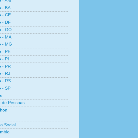
o - AM
o - BA
o - CE
o - DF
o - GO
o - MA
o - MG
o - PE
 - PI
o - PR
o - RJ
o - RS
o - SP
s
 de Pessoas
thon
ão Social
ambio