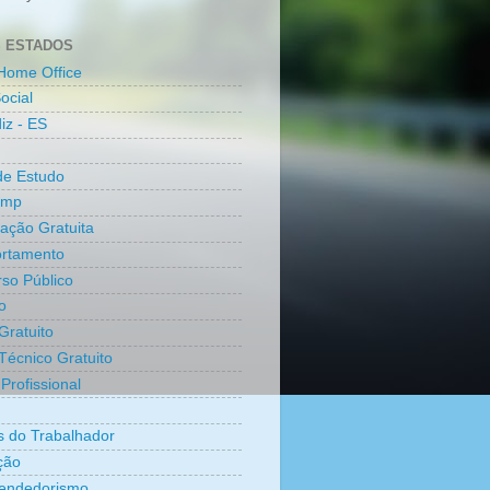
 ESTADOS
Home Office
ocial
iz - ES
de Estudo
amp
cação Gratuita
rtamento
so Público
o
Gratuito
Técnico Gratuito
Profissional
os do Trabalhador
ção
endedorismo