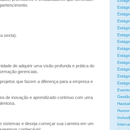
Estági
e pertencimento.
Estági
Estági
Estági
P
Estági
Estági
a sexta).
Estági
Estági
Estágio
Estági
idade de adquirir uma visão profunda e prática do
Estági
formação gerenciais.
Estági
 projetos que fazem a diferença para a empresa e
Estági
Evento
Gestão
ura de inovação e aprendizado contínuo com uma
alentosa.
Hacka
Humor
Inclus
e sistemas e deseja começar sua carreira em um
Interc
 queremos conhecê-lo!