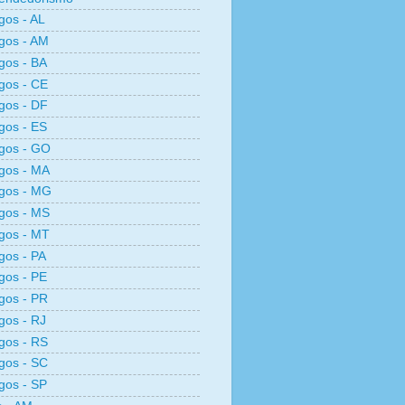
os - AL
gos - AM
gos - BA
gos - CE
gos - DF
gos - ES
gos - GO
gos - MA
gos - MG
gos - MS
gos - MT
os - PA
gos - PE
gos - PR
os - RJ
gos - RS
gos - SC
gos - SP