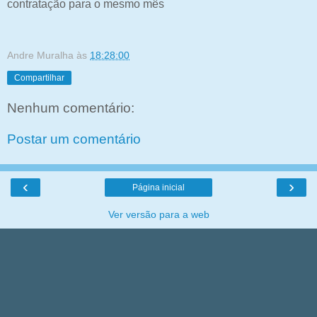
contratação para o mesmo mês
Andre Muralha
às
18:28:00
Compartilhar
Nenhum comentário:
Postar um comentário
‹
›
Página inicial
Ver versão para a web