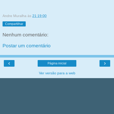
Andre Muralha
às
21:19:00
Compartilhar
Nenhum comentário:
Postar um comentário
‹
›
Página inicial
Ver versão para a web