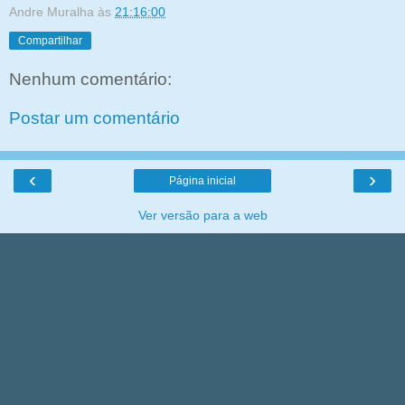
Andre Muralha
às
21:16:00
Compartilhar
Nenhum comentário:
Postar um comentário
‹
›
Página inicial
Ver versão para a web