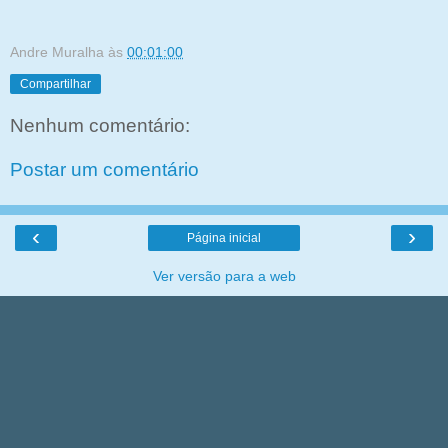
Andre Muralha
às
00:01:00
Compartilhar
Nenhum comentário:
Postar um comentário
‹
›
Página inicial
Ver versão para a web